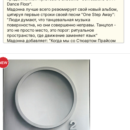
Dance Floor".
Мадонна лучше всего резюмирует свой новый альбом,
цитируя первые строки своей песни "One Step Away":
"Люди думают, что танцевальная музыка
поверхностна, но они совершенно неправы. Танцпол -
это не просто место, это порог: ритуальное
пространство, где движение заменяет язык"
Мадонна добавляет: "Когда мы со Стюартом Прайсом
начали работать над этим альбомом, это был наш
манифест:
Мы должны танцевать, праздновать и молиться
своими телами. Эти вещи мы делаем уже тысячи лет -
это действительно духовные практики. В конце концов,
танцпол - это ритуальное пространство. Это место, где
вы соединяетесь - со своими ранами, со своей
хрупкостью. Ворон - это искусство. Оно заключается в
том, чтобы расширить свои границы и соединиться с
сообществом единомышленников.
Звук, свет и вибрация меняют наше восприятие и
вводят нас в состояние, подобное трансу. Мы не просто
слышим повторение баса, мы его чувствуем.
Наше сознание меняется, эго и время растворяются"
Давайте признаем: нон-стоп микс альбома, изданного
на розовом виниле, просто неотразим. Он поставляется
в желтой обложке, с фотовкладышем и эксклюзивным