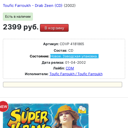
Toufic Farroukh - Drab Zeen (CD)
(2002)
Есть в наличии
2399 руб.
В корзину
Артикул:
CDVP 4181865
Состав:
CD
Состояние:
Новое. Заводская упаковка.
Дата релиза:
01-04-2002
Лейбл:
CDM
Исполнители:
Toufic Farroukh / Toufic Farroukh