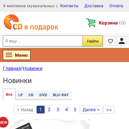
4 миллиона музыкальных записей на Виниле, CD и DVD
Контакты
Доставка
Оплата
Корзина
(0)
Найти
Меню
Главная
/
Новинки
Новинки
Все
LP
CD
DVD
BLU-RAY
1
2
3
4
5
< Назад
Далее >
>>