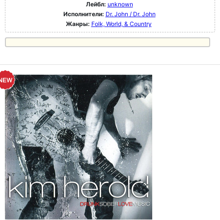
Лейбл:
unknown
Исполнители:
Dr. John / Dr. John
Жанры:
Folk, World, & Country