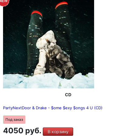
CD
PartyNextDoor & Drake - $ome $exy $ongs 4 U (CD)
Под заказ
4050 руб.
В корзину