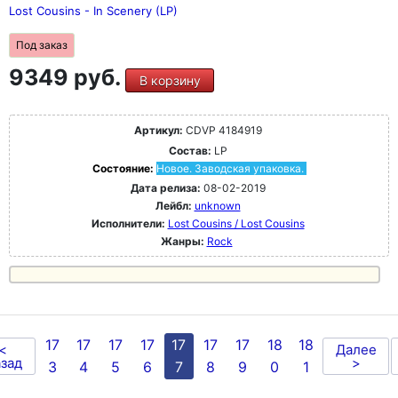
Lost Cousins - In Scenery (LP)
Под заказ
9349 руб.
В корзину
Артикул:
CDVP 4184919
Состав:
LP
Состояние:
Новое. Заводская упаковка.
Дата релиза:
08-02-2019
Лейбл:
unknown
Исполнители:
Lost Cousins / Lost Cousins
Жанры:
Rock
17
17
17
17
17
17
17
18
18
<
Далее
зад
>
3
4
5
6
7
8
9
0
1