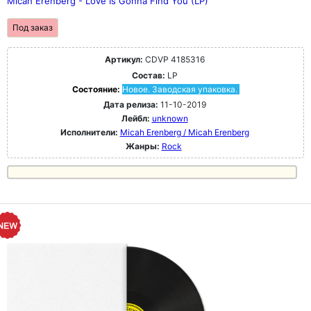
Micah Erenberg - Love Is Gonna Find You (LP)
Под заказ
Артикул:
CDVP 4185316
Состав:
LP
Состояние:
Новое. Заводская упаковка.
Дата релиза:
11-10-2019
Лейбл:
unknown
Исполнители:
Micah Erenberg / Micah Erenberg
Жанры:
Rock