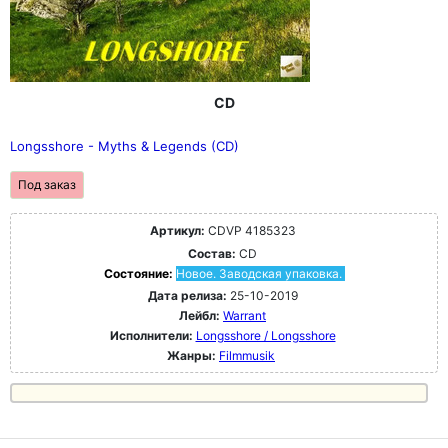
CD
Longsshore - Myths & Legends (CD)
Под заказ
Артикул:
CDVP 4185323
Состав:
CD
Состояние:
Новое. Заводская упаковка.
Дата релиза:
25-10-2019
Лейбл:
Warrant
Исполнители:
Longsshore / Longsshore
Жанры:
Filmmusik