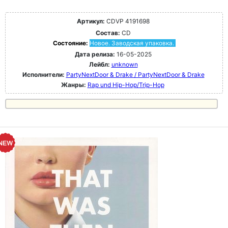
Артикул:
CDVP 4191698
Состав:
CD
Состояние:
Новое. Заводская упаковка.
Дата релиза:
16-05-2025
Лейбл:
unknown
Исполнители:
PartyNextDoor & Drake / PartyNextDoor & Drake
Жанры:
Rap und Hip-Hop/Trip-Hop