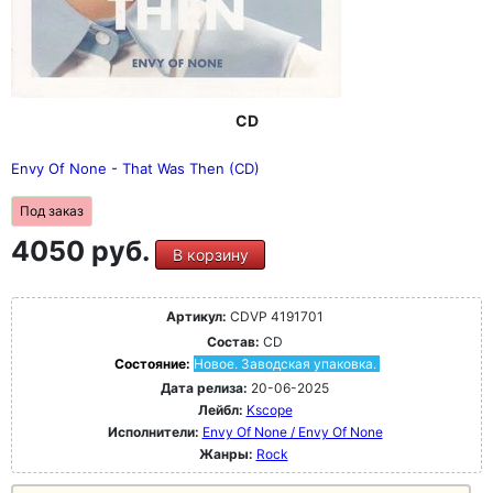
CD
Envy Of None - That Was Then (CD)
Под заказ
4050 руб.
В корзину
Артикул:
CDVP 4191701
Состав:
CD
Состояние:
Новое. Заводская упаковка.
Дата релиза:
20-06-2025
Лейбл:
Kscope
Исполнители:
Envy Of None / Envy Of None
Жанры:
Rock