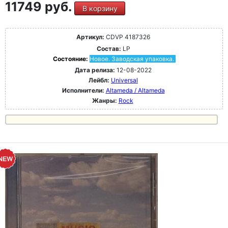
11749 руб.
В корзину
Артикул:
CDVP 4187326
Состав:
LP
Состояние:
Новое. Заводская упаковка.
Дата релиза:
12-08-2022
Лейбл:
Universal
Исполнители:
Altameda / Altameda
Жанры:
Rock