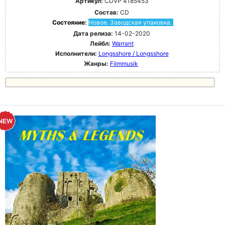
Артикул:
CDVP 4185453
Состав:
CD
Состояние:
Новое. Заводская упаковка.
Дата релиза:
14-02-2020
Лейбл:
Warrant
Исполнители:
Longsshore / Longsshore
Жанры:
Filmmusik