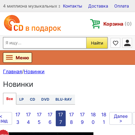
4 миллиона музыкальных записей на Виниле, CD и DVD
Контакты
Доставка
Оплата
Корзина
(0)
Найти
Меню
Главная
/
Новинки
Новинки
Все
LP
CD
DVD
BLU-RAY
17
17
17
17
17
17
17
18
18
<
Далее
зад
>
3
4
5
6
7
8
9
0
1