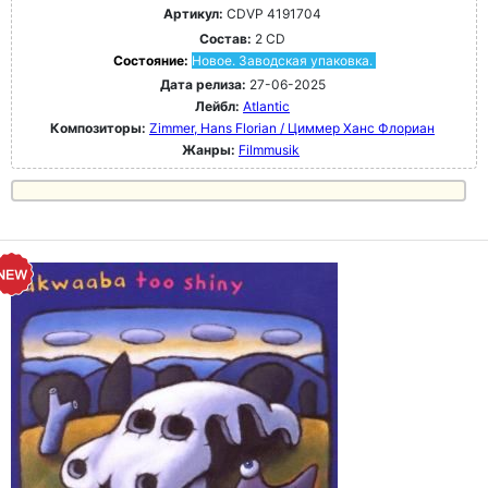
Артикул:
CDVP 4191704
Состав:
2 CD
Состояние:
Новое. Заводская упаковка.
Дата релиза:
27-06-2025
Лейбл:
Atlantic
Композиторы:
Zimmer, Hans Florian / Циммер Ханс Флориан
Жанры:
Filmmusik