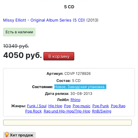
5 CD
Missy Elliott - Original Album Series (5 CD)
(2013)
Есть в наличии
10349
руб.
4050 руб.
В корзину
Артикул:
CDVP 1278926
Состав:
5 CD
Состояние:
Новое. Заводская упаковка.
Дата релиза:
30-08-2013
Лейбл:
Rhino
Жанры:
Funk / Soul
Hip Hop
Pop
Pop music
Pop Punk
Pop Rap
Pop Rock
Rap und Hip-Hop/Trip-Hop
RnB/Swing
Хит продаж