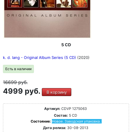
5 CD
k. d. lang - Original Album Series (5 CD)
(2020)
Есть в наличии
16699
руб.
4999 руб.
В корзину
Артикул:
CDVP 1275063
Состав:
5 CD
Состояние:
Новое. Заводская упаковка.
Дата релиза:
30-08-2013