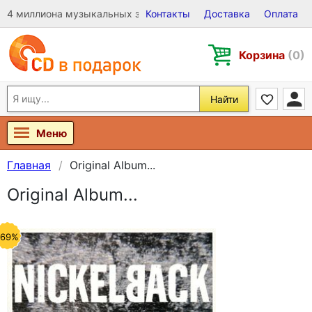
4 миллиона музыкальных записей на Виниле, CD и DVD
Контакты
Доставка
Оплата
Корзина
(0)
Найти
Меню
Главная
Original Album...
Original Album...
-69%