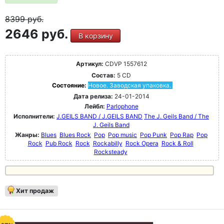
8399
руб.
2646 руб.
В корзину
Артикул:
CDVP 1557612
Состав:
5 CD
Состояние:
Новое. Заводская упаковка.
Дата релиза:
24-01-2014
Лейбл:
Parlophone
Исполнители:
J.GEILS BAND / J.GEILS BAND
The J. Geils Band / The
J. Geils Band
Жанры:
Blues
Blues Rock
Pop
Pop music
Pop Punk
Pop Rap
Pop
Rock
Pub Rock
Rock
Rockabilly
Rock Opera
Rock & Roll
Rocksteady
Хит продаж