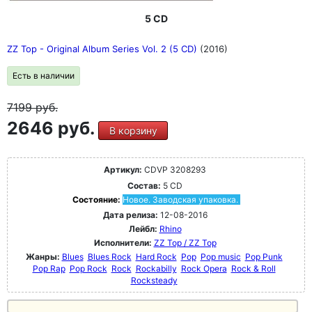
5 CD
ZZ Top - Original Album Series Vol. 2 (5 CD)
(2016)
Есть в наличии
7199
руб.
2646 руб.
В корзину
Артикул:
CDVP 3208293
Состав:
5 CD
Состояние:
Новое. Заводская упаковка.
Дата релиза:
12-08-2016
Лейбл:
Rhino
Исполнители:
ZZ Top / ZZ Top
Жанры:
Blues
Blues Rock
Hard Rock
Pop
Pop music
Pop Punk
Pop Rap
Pop Rock
Rock
Rockabilly
Rock Opera
Rock & Roll
Rocksteady