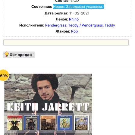
Состав:
5 CD
Состояние:
Новое. Заводская упаковка.
Дата релиза:
11-02-2021
Лейбл:
Rhino
Исполнители:
Pendergrass, Teddy / Pendergrass, Teddy
Жанры:
Pop
Хит продаж
-69%