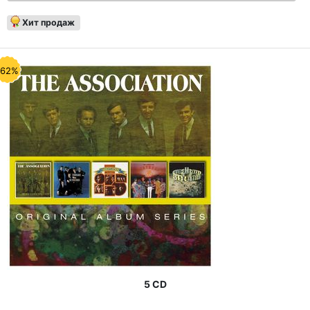
Хит продаж
-62%
5 CD