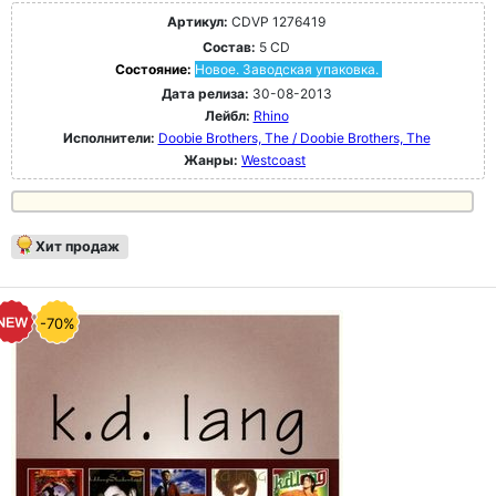
Артикул:
CDVP 1276419
Состав:
5 CD
Состояние:
Новое. Заводская упаковка.
Дата релиза:
30-08-2013
Лейбл:
Rhino
Исполнители:
Doobie Brothers, The / Doobie Brothers, The
Жанры:
Westcoast
Хит продаж
-70%