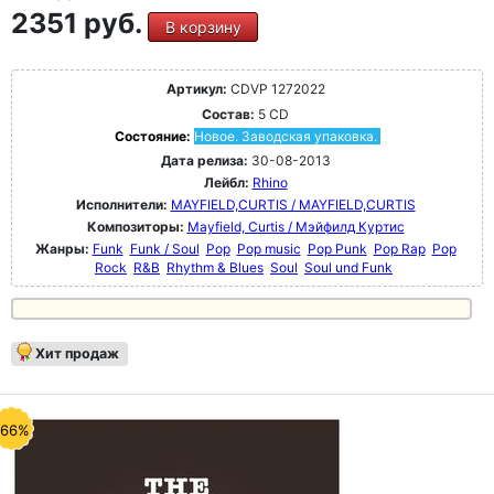
2351 руб.
В корзину
Артикул:
CDVP 1272022
Состав:
5 CD
Состояние:
Новое. Заводская упаковка.
Дата релиза:
30-08-2013
Лейбл:
Rhino
Исполнители:
MAYFIELD,CURTIS / MAYFIELD,CURTIS
Композиторы:
Mayfield, Curtis / Мэйфилд Куртис
Жанры:
Funk
Funk / Soul
Pop
Pop music
Pop Punk
Pop Rap
Pop
Rock
R&B
Rhythm & Blues
Soul
Soul und Funk
Хит продаж
-66%