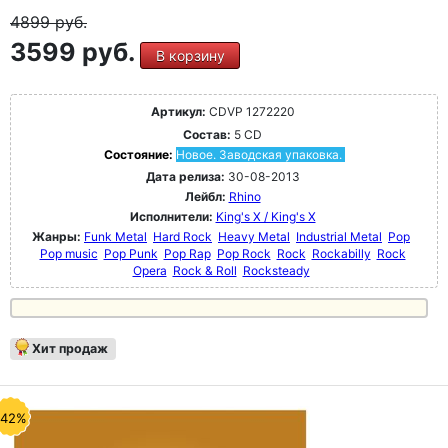
4899
руб.
3599 руб.
В корзину
Артикул:
CDVP 1272220
Состав:
5 CD
Состояние:
Новое. Заводская упаковка.
Дата релиза:
30-08-2013
Лейбл:
Rhino
Исполнители:
King's X / King's X
Жанры:
Funk Metal
Hard Rock
Heavy Metal
Industrial Metal
Pop
Pop music
Pop Punk
Pop Rap
Pop Rock
Rock
Rockabilly
Rock
Opera
Rock & Roll
Rocksteady
Хит продаж
-42%