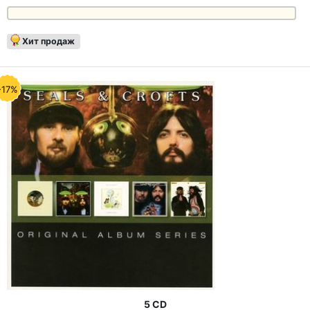
Хит продаж
-17%
5 CD