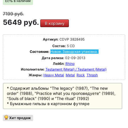
Есть в наличии
7199
руб.
5649 руб.
В корзину
Артикул:
CDVP 3828495
Состав:
5 CD
Состояние:
Новое. Заводская упаковка.
Дата релиза:
02-09-2013
Лейбл:
Rhino
Исполнители:
Testament (Metal) / Testament (Metal)
Жанры:
Heavy Metal
Metal
Rock
Thrash
* Содержит альбомы "The legacy" (1987), "The new
order" (1988), "Practice what you проповедуете" (1989),
"Souls of black" (1990) и "The ritual" (1992)
* Бумажные гильзы в картонном футляре
Хит продаж