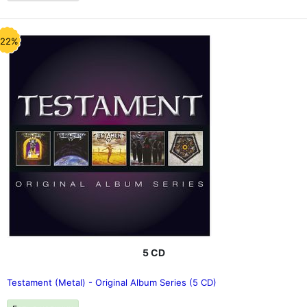
-22%
5 CD
Testament (Metal) - Original Album Series (5 CD)