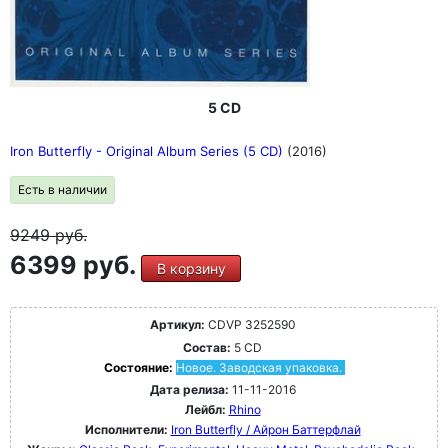
5 CD
Iron Butterfly - Original Album Series (5 CD)
(2016)
Есть в наличии
9249
руб.
6399 руб.
В корзину
Артикул:
CDVP 3252590
Состав:
5 CD
Состояние:
Новое. Заводская упаковка.
Дата релиза:
11-11-2016
Лейбл:
Rhino
Исполнители:
Iron Butterfly / Айрон Баттерфлай