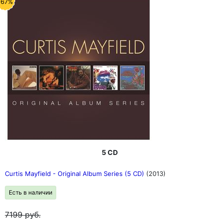
-67%
5 CD
Curtis Mayfield - Original Album Series (5 CD)
(2013)
Есть в наличии
7199
руб.