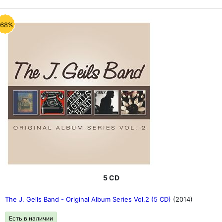
-68%
5 CD
The J. Geils Band - Original Album Series Vol.2 (5 CD)
(2014)
Есть в наличии