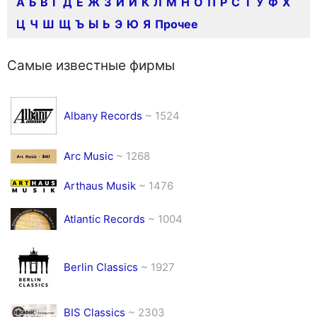
А
Б
В
Г
Д
Е
Ж
З
И
Й
К
Л
М
Н
О
П
Р
С
Т
У
Ф
Х
Ц
Ч
Ш
Щ
Ъ
Ы
Ь
Э
Ю
Я
Прочее
Самые известные фирмы
Albany Records
~ 1524
Arc Music
~ 1268
Arthaus Musik
~ 1476
Atlantic Records
~ 1004
Berlin Classics
~ 1927
BIS Classics
~ 2303