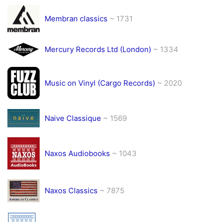
Membran classics
~ 1731
Mercury Records Ltd (London)
~ 1334
Music on Vinyl (Cargo Records)
~ 2020
Naive Classique
~ 1569
Naxos Audiobooks
~ 1043
Naxos Classics
~ 7875