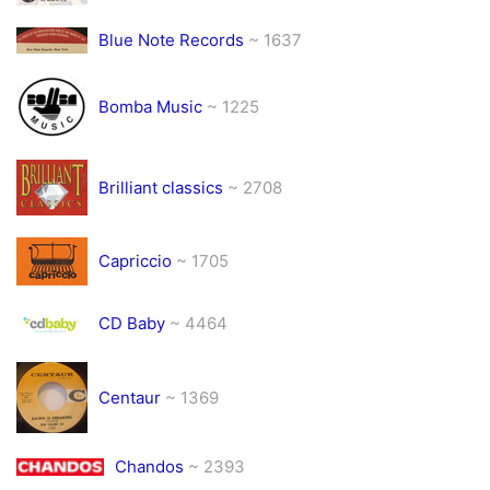
Blue Note Records
~ 1637
Bomba Music
~ 1225
Brilliant classics
~ 2708
Capriccio
~ 1705
CD Baby
~ 4464
Centaur
~ 1369
Chandos
~ 2393