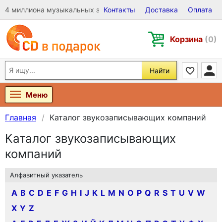
4 миллиона музыкальных записей на Виниле, CD и DVD
Контакты
Доставка
Оплата
Корзина
(0)
Найти
Меню
Главная
Каталог звукозаписывающих компаний
Каталог звукозаписывающих
компаний
Алфавитный указатель
A
B
C
D
E
F
G
H
I
J
K
L
M
N
O
P
Q
R
S
T
U
V
W
X
Y
Z