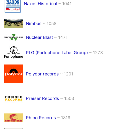
Naxos Historical
~ 1041
Nimbus
~ 1058
Nuclear Blast
~ 1471
PLG (Parlophone Label Group)
~ 1273
Polydor records
~ 1201
Preiser Records
~ 1503
Rhino Records
~ 1819