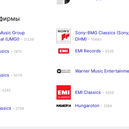
 фирмы
 Music Group
Sony-BMG Classics (Sony
nal (UMGI)
DHM)
~ 21239
~ 10645
EMI Records
ssics
~ 6326
~ 7875
Warner Music Entertainm
ssics
~ 5079
~ 4245
EMI Classics
~ 4206
Hungaroton
~ 2584
lassics
~ 2708