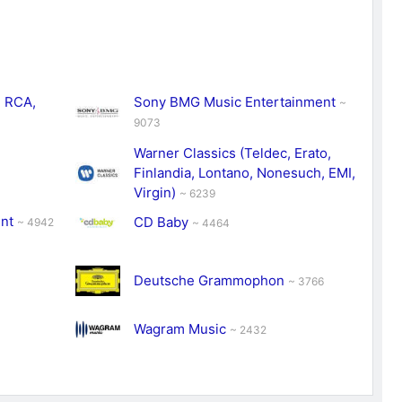
, RCA,
Sony BMG Music Entertainment
~
9073
Warner Classics (Teldec, Erato,
Finlandia, Lontano, Nonesuch, EMI,
Virgin)
~ 6239
ent
CD Baby
~ 4942
~ 4464
Deutsche Grammophon
~ 3766
Wagram Music
~ 2432