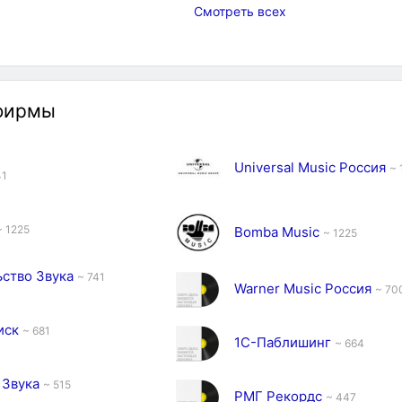
Смотреть всех
фирмы
Universal Music Россия
~ 
41
~ 1225
Bomba Music
~ 1225
ьство Звука
~ 741
Warner Music Россия
~ 70
иск
~ 681
1С-Паблишинг
~ 664
 Звука
~ 515
РМГ Рекордс
~ 447