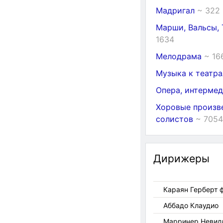
Мадригал
~ 322
Марши, Вальсы,
1634
Мелодрама
~ 16
Музыка к театр
Опера, интермед
Хоровые произве
солистов
~ 7054
Дирижеры
Караян Герберт 
Аббадо Клаудио
Марринер Невил