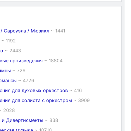
 / Сарсуэла / Мюзикл
~ 1441
я
~ 1192
ло
~ 2443
вые произведения
~ 18804
Гимны
~ 726
Романсы
~ 4726
ения для духовых оркестров
~ 416
ения для солиста с оркестром
~ 3909
~ 2028
 и Дивертисменты
~ 838
еская музыка
~ 10710