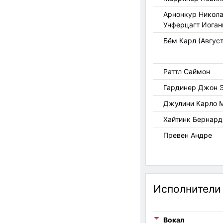
Арнонкур Никола
Унферцагт Иоганн
Бём Карл (Авгус
Раттл Саймон
Гардинер Джон Э
Джулини Карло 
Хайтинк Бернард
Превен Андре
Исполнители
Вокал