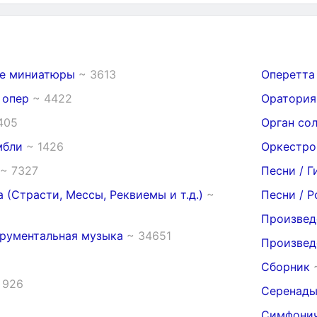
ые миниатюры
~ 3613
Оперетта
з опер
~ 4422
Оратори
405
Орган со
мбли
~ 1426
Оркестро
~ 7327
Песни / 
 (Страсти, Мессы, Реквиемы и т.д.)
~
Песни / 
Произвед
трументальная музыка
~ 34651
Произвед
Сборник
 926
Серенады
Симфонич