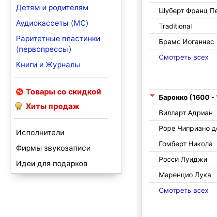
Детям и родителям
Шуберт Франц П
Аудиокассеты (MC)
Traditional
Раритетные пластинки
Брамс Иоганнес
(первопрессы)
Смотреть всех
Книги и Журналы
Товары со скидкой
Барокко (1600 -
Хиты продаж
Вилларт Адриан
Роре Чиприано д
Исполнители
Гомберт Никола
Фирмы звукозаписи
Росси Луиджи
Идеи для подарков
Маренцио Лука
Смотреть всех