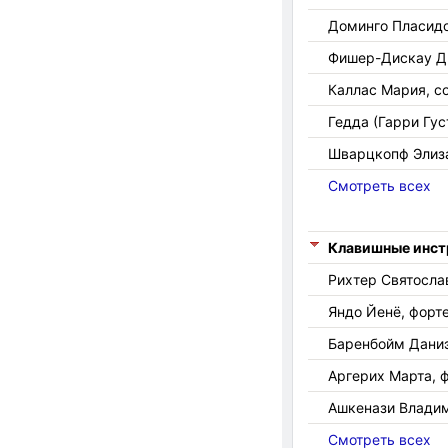
Доминго Пласидо
Фишер-Дискау Ди
Каллас Мария, с
Гедда (Гарри Гус
Шварцкопф Элиза
Смотреть всех
Клавишные инс
Рихтер Святосла
Яндо Йенё, форт
Баренбойм Даниэ
Аргерих Марта, 
Ашкенази Владим
Смотреть всех