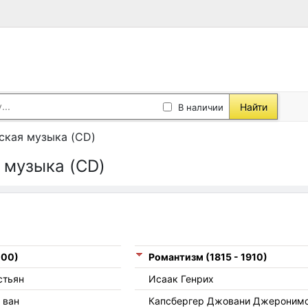
Найти
В наличии
ская музыка (CD)
 музыка (CD)
ы
000)
Романтизм (1815 - 1910)
стьян
Исаак Генрих
 ван
Капсбергер Джовани Джероним