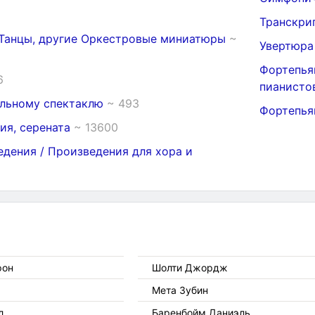
Транскр
 Танцы, другие Оркестровые миниатюры
~
Увертюр
Фортепья
6
пианист
альному спектаклю
~ 493
Фортепья
ия, серената
~ 13600
дения / Произведения для хора и
фон
Шолти Джордж
Мета Зубин
л
Баренбойм Даниэль