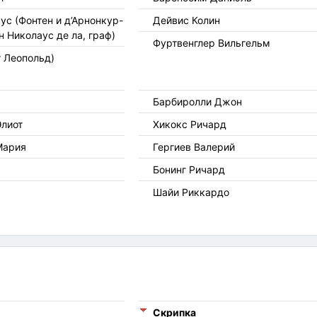
ус (Фонтен и д’Арнонкур-
Дейвис Колин
 Николаус де ла, граф)
Фуртвенглер Вильгельм
т Леопольд)
Барбиролли Джон
лиот
Хикокс Ричард
Мария
Гергиев Валерий
Бонинг Ричард
Шайи Риккардо
Скрипка