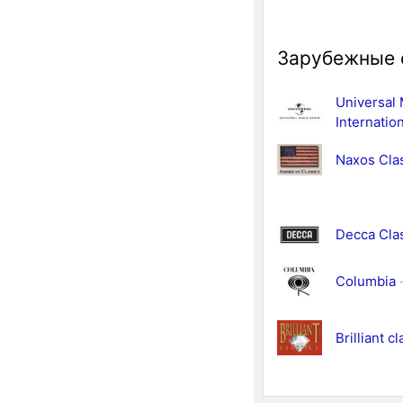
Зарубежные
Universal
Internatio
Naxos Cla
Decca Cla
Columbia
Brilliant c