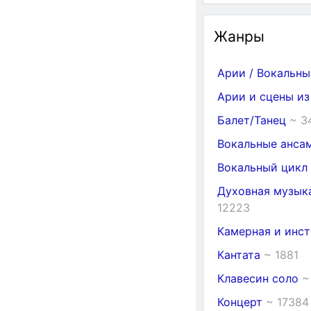
Жанры
Арии / Вокальн
Арии и сцены и
Балет/Танец
~ 3
Вокальные анса
Вокальный цикл
Духовная музыка
12223
Камерная и инс
Кантата
~ 1881
Клавесин соло
~
Концерт
~ 17384