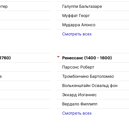
етер
Галуппи Бальтазаре
Муффат Георг
Мударра Алонсо
Смотреть всех
 1760)
Ренессанс (1400 - 1600)
Парсонс Роберт
е
Тромбончино Бартоломео
Волькенштайн Освальд фон
Эккард Иоганнес
Вердело Филлипп
Смотреть всех