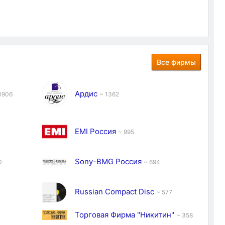
Все фирмы
Ардис
1906
~ 1362
EMI Россия
~ 995
Sony-BMG Россия
0
~ 694
Russian Compact Disc
~ 577
Торговая Фирма "Никитин"
~ 358