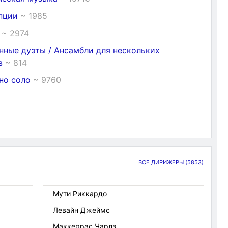
ипции
~ 1985
а
~ 2974
нные дуэты / Ансамбли для нескольких
ов
~ 814
но соло
~ 9760
ВСЕ ДИРИЖЕРЫ
(5853)
Мути Риккардо
Левайн Джеймс
Маккеррас Чарлз