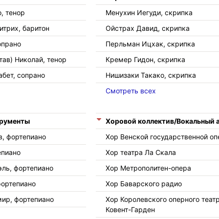
, тенор
Менухин Иегуди, скрипка
трих, баритон
Ойстрах Давид, скрипка
опрано
Перльман Ицхак, скрипка
тав) Николай, тенор
Кремер Гидон, скрипка
бет, сопрано
Нишизаки Такако, скрипка
Смотреть всех
трументы
Хоровой коллектив/Вокальный 
в, фортепиано
Хор Венской государственной о
епиано
Хор театра Ла Скала
ль, фортепиано
Хор Метрополитен-опера
фортепиано
Хор Баварского радио
ир, фортепиано
Хор Королевского оперного теат
Ковент-Гарден