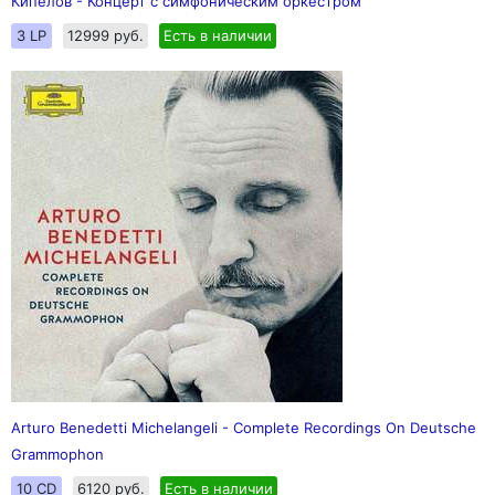
Кипелов - Концерт с симфоническим оркестром
3 LP
12999 руб.
Есть в наличии
Arturo Benedetti Michelangeli - Complete Recordings On Deutsche
Grammophon
10 CD
6120 руб.
Есть в наличии