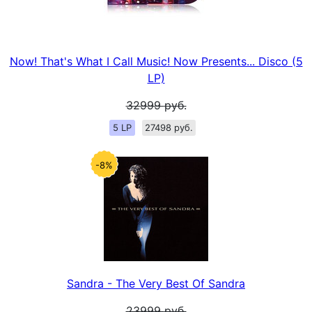
Now! That's What I Call Music! Now Presents... Disco (5
LP)
32999
руб.
5 LP
27498 руб.
-8%
Sandra - The Very Best Of Sandra
23999
руб.