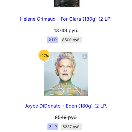
Helene Grimaud - For Clara (180g) (2 LP)
13749
руб.
2 LP
8500 руб.
-27%
Joyce DiDonato - Eden (180g) (2 LP)
8549
руб.
2 LP
6237 руб.