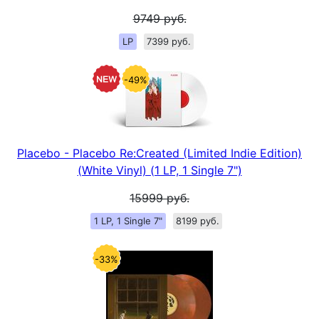
9749
руб.
LP
7399 руб.
-49%
Placebo - Placebo Re:Created (Limited Indie Edition)
(White Vinyl) (1 LP, 1 Single 7")
15999
руб.
1 LP, 1 Single 7"
8199 руб.
-33%