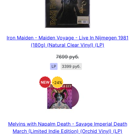
Iron Maiden - Maiden Voyage - Live In Nijmegen 1981
(180g) (Natural Clear Vinyl) (LP)
7699
руб.
LP
3399 руб.
-24%
Melvins with Napalm Death - Savage Imperial Death
March (Limited Indie Edition) (Orchid Vinyl) (LP)