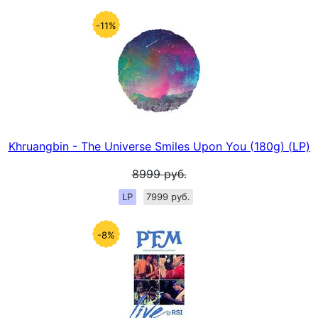
-11%
Khruangbin - The Universe Smiles Upon You (180g) (LP)
8999
руб.
LP
7999 руб.
-8%