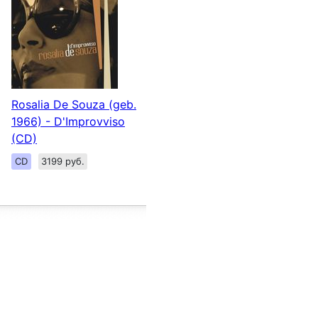
Rosalia De Souza (geb.
1966) - D'Improvviso
(CD)
CD
3199 руб.