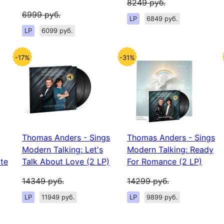
8249
руб.
6999
руб.
LP
6849 руб.
LP
6099 руб.
-17%
-31%
Thomas Anders - Sings
Thomas Anders - Sings
Modern Talking: Let's
Modern Talking: Ready
ite
Talk About Love (2 LP)
For Romance (2 LP)
14349
руб.
14299
руб.
LP
11949 руб.
LP
9899 руб.