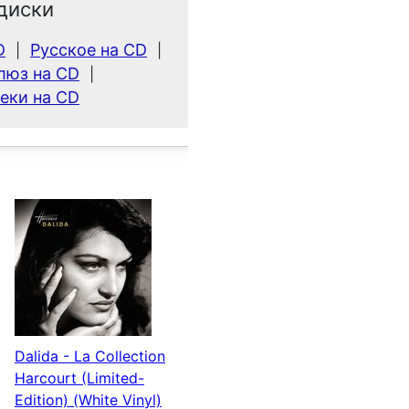
диски
D
Русское на CD
|
|
люз на CD
|
еки на CD
Dalida - La Collection
Harcourt (Limited-
Edition) (White Vinyl)