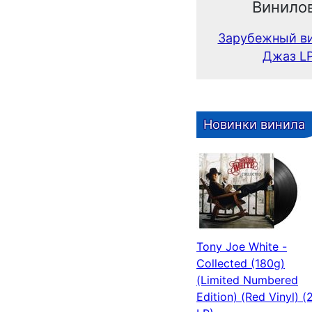
Винило
Зарубежный в
Джаз L
Новинки винила
Tony Joe White -
Collected (180g)
(Limited Numbered
Edition) (Red Vinyl) (