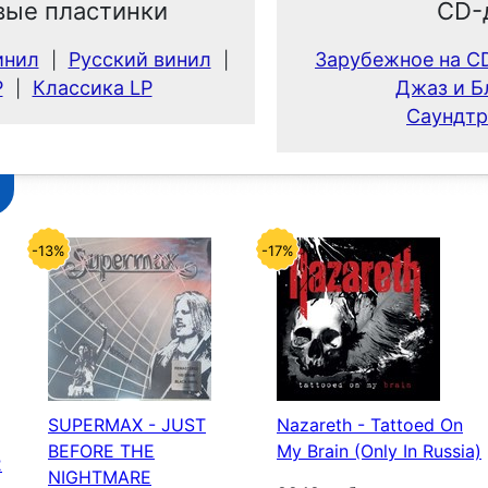
вые пластинки
CD-
инил
Русский винил
Зарубежное на C
|
|
P
Классика LP
Джаз и Б
|
Саундтр
-13%
-17%
SUPERMAX - JUST
Nazareth - Tattoed On
BEFORE THE
My Brain (Only In Russia)
2
NIGHTMARE