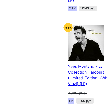
LP)
2 LP
11949 руб.
-51%
Yves Montand - La
Collection Harcourt
(Limited-Edition) (Wh
Vinyl) (LP)
4899
руб.
LP
2399 руб.