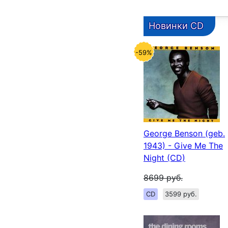
Новинки CD
-59%
George Benson (geb.
1943) - Give Me The
Night (CD)
8699
руб.
CD
3599 руб.