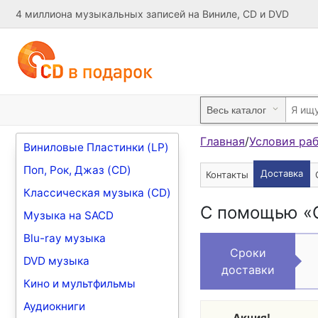
4 миллиона музыкальных записей на Виниле, CD и DVD
Главная
/
Условия ра
Виниловые Пластинки (LP)
Поп, Рок, Джаз (CD)
Доставка
Контакты
Классическая музыка (CD)
С помощью «C
Музыка на SACD
Blu-ray музыка
Сроки
DVD музыка
доставки
Кино и мультфильмы
Аудиокниги
Акция!