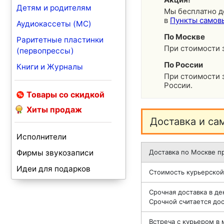
Детям и родителям
Мы бесплатно д
в
Пункты самов
Аудиокассеты (MC)
По Москве
Раритетные пластинки
При стоимости з
(первопрессы)
По России
Книги и Журналы
При стоимости з
России.
Товары со скидкой
Хиты продаж
Доставка и са
Исполнители
Фирмы звукозаписи
Доставка по Москве пр
Идеи для подарков
Стоимость курьерской
Срочная доставка в де
Срочной считается дос
Встреча с курьером в