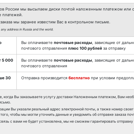
ов России мы высылаем диски почтой наложенным платежом или с
e платежей.
заказа мы заранее известим Вас в контрольном письме.
 any address in Russia and the world.
о
Вы оплачиваете
почтовые расходы
, зависящие от дальн
почтового отправления
плюс 100 рублей
за отправку
т 5 000
Вы оплачиваете
почтовые расходы
, зависящие от дальн
почтового отправления
ше 30
Отправка производится
бесплатно
при условии предопла
е, когда Вы заказываете услугу доставки Наложенным платежом, Вам необ
исьмо.
рации Вы указали реальный адрес электронной почты, а также номер свое
того, чтобы мы могли уточнить данные и уведомить об отправке заказа поч
связь с вами не будет установлена, мы не сможем гарантировать отправку з