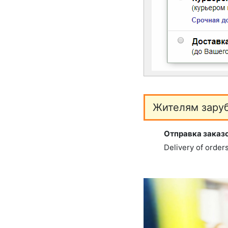
Жителям зару
Отправка заказо
Delivery of order