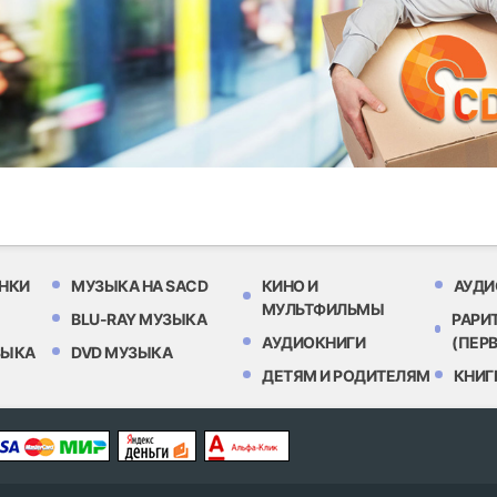
НКИ
МУЗЫКА НА SACD
КИНО И
АУДИ
МУЛЬТФИЛЬМЫ
BLU-RAY МУЗЫКА
РАРИ
АУДИОКНИГИ
(ПЕР
ЗЫКА
DVD МУЗЫКА
ДЕТЯМ И РОДИТЕЛЯМ
КНИГ