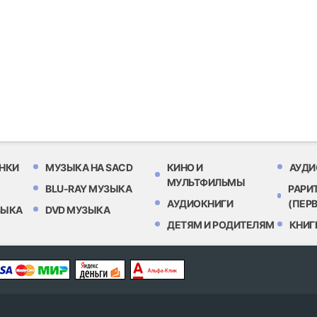
НКИ
МУЗЫКА НА SACD
КИНО И
АУДИ
МУЛЬТФИЛЬМЫ
BLU-RAY МУЗЫКА
РАРИ
АУДИОКНИГИ
(ПЕР
ЗЫКА
DVD МУЗЫКА
ДЕТЯМ И РОДИТЕЛЯМ
КНИГ