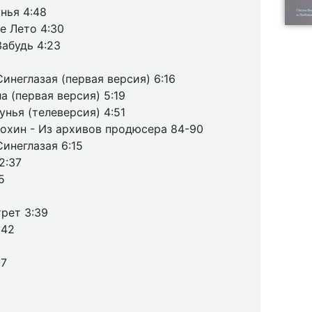
нья 4:48
е Лето 4:30
Забудь 4:23
инеглазая (первая версия) 6:16
а (первая версия) 5:19
унья (телеверсия) 4:51
охин - Из архивов продюсера 84-90
инеглазая 6:15
2:37
5
рет 3:39
:42
57