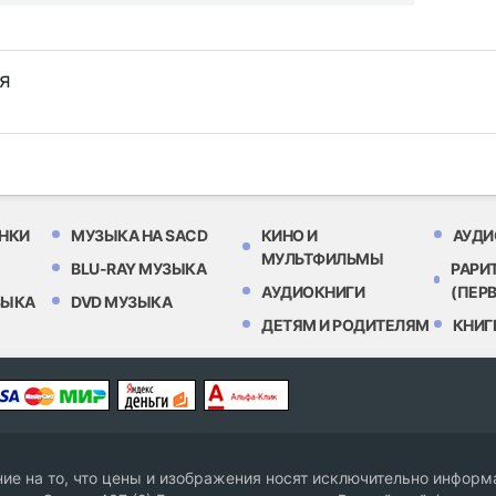
я
НКИ
МУЗЫКА НА SACD
КИНО И
АУДИ
МУЛЬТФИЛЬМЫ
BLU-RAY МУЗЫКА
РАРИ
АУДИОКНИГИ
(ПЕР
ЗЫКА
DVD МУЗЫКА
ДЕТЯМ И РОДИТЕЛЯМ
КНИГ
е на то, что цены и изображения носят исключительно информа