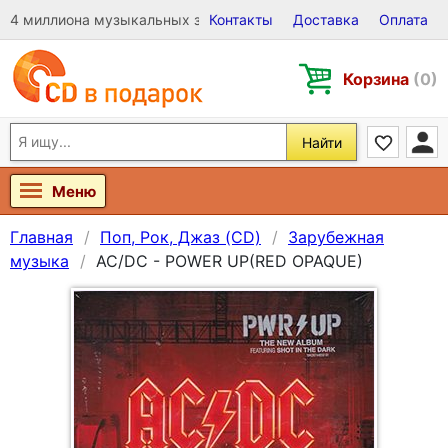
4 миллиона музыкальных записей на Виниле, CD и DVD
Контакты
Доставка
Оплата
Корзина
(0)
Найти
Меню
Главная
Поп, Рок, Джаз (CD)
Зарубежная
музыка
AC/DC - POWER UP(RED OPAQUE)