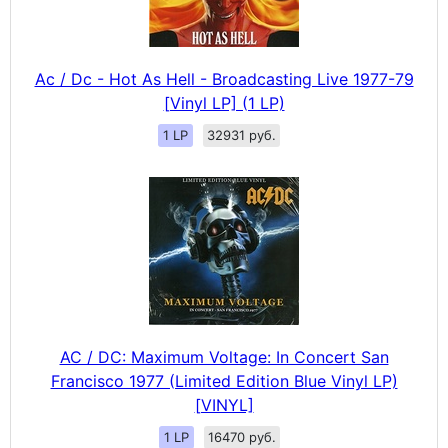
Ac / Dc - Hot As Hell - Broadcasting Live 1977-79
[Vinyl LP] (1 LP)
1 LP
32931 руб.
AC / DC: Maximum Voltage: In Concert San
Francisco 1977 (Limited Edition Blue Vinyl LP)
[VINYL]
1 LP
16470 руб.