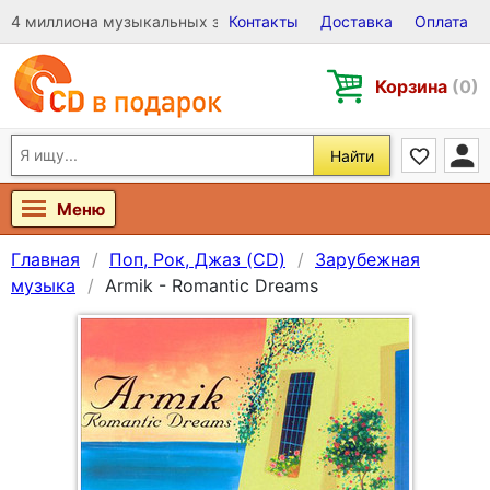
4 миллиона музыкальных записей на Виниле, CD и DVD
Контакты
Доставка
Оплата
Корзина
(0)
Найти
Меню
Главная
Поп, Рок, Джаз (CD)
Зарубежная
музыка
Armik - Romantic Dreams