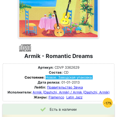
Armik - Romantic Dreams
Артикул:
CDVP 3362629
Состав:
CD
Состояние:
Новое. Заводская упаковка.
Дата релиза:
01-01-2013
Лейбл:
Правительство Звука
Исполнители:
Armik (Dashchi, Armik) / Armik (Dashchi, Armik)
Жанры:
Flamenco
Latin Jazz
-17%
Есть в наличии