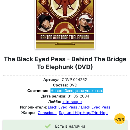
The Black Eyed Peas - Behind The Bridge
To Elephunk (DVD)
Артикул:
CDVP 024262
Состав:
DVD
Состояние:
Новое. Заводская упаковка.
Дата релиза:
31-05-2004
Лейбл:
Interscope
Исполнители:
Black Eyed Peas / Black Eyed Peas
Жанры:
Conscious
Rap und Hip-Hop/Trip-Hop
-79%
Есть в наличии