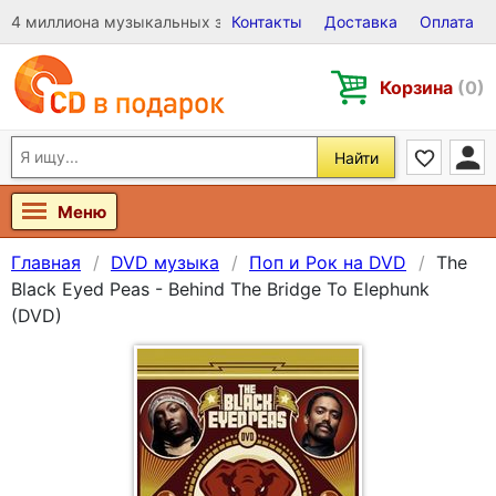
4 миллиона музыкальных записей на Виниле, CD и DVD
Контакты
Доставка
Оплата
Корзина
(0)
Найти
Меню
Главная
DVD музыка
Поп и Рок на DVD
The
Black Eyed Peas - Behind The Bridge To Elephunk
(DVD)