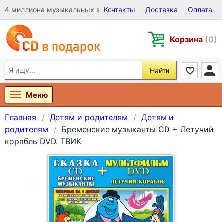
4 миллиона музыкальных записей на Виниле, CD и DVD
Контакты
Доставка
Оплата
Корзина
(0)
Найти
Меню
Главная
Детям и родителям
Детям и
родителям
Бременские музыканты CD + Летучий
корабль DVD. ТВИК