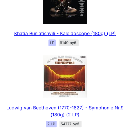
Khatia Buniatishvili - Kaleidoscope (180g) (LP)
LP
6149 руб.
Ludwig van Beethoven (1770-1827) - Symphonie Nr.9
(180g) (2 LP)
2 LP
54777 руб.