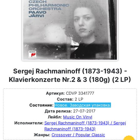
Sergej Rachmaninoff (1873-1943) -
Klavierkonzerte Nr.2 & 3 (180g) (2 LP)
Артикул:
CDVP 3341777
Состав:
2 LP
Состояние:
Новое. Заводская упаковка.
Дата релиза:
27-07-2017
Лейбл:
Music On Vinyl
Исполнители:
Sergej Rachmaninoff (1873-1943) / Sergej
Rachmaninoff (1873-1943)
Жанры:
Crossover / Popular Classic