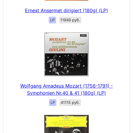
Ernest Ansermet dirigiert (180g) (LP)
LP
11949 руб.
Wolfgang Amadeus Mozart (1756-1791) -
Symphonien Nr.40 & 41 (180g) (LP)
LP
41115 руб.