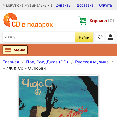
4 миллиона музыкальных записей на Виниле, CD и DVD
Контакты
Доставка
Оплата
Корзина
(0)
Найти
Меню
Главная
Поп, Рок, Джаз (CD)
Русская музыка
ЧИЖ & Сo - О Любви