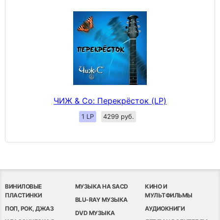
ЧИЖ & Сo: Перекрёсток (LP)
1 LP
4299 руб.
ВИНИЛОВЫЕ
МУЗЫКА НА SACD
КИНО И
ПЛАСТИНКИ
МУЛЬТФИЛЬМЫ
BLU-RAY МУЗЫКА
ПОП, РОК, ДЖАЗ
АУДИОКНИГИ
DVD МУЗЫКА