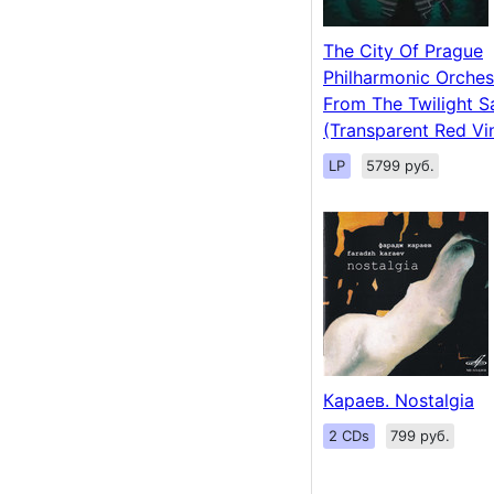
The City Of Prague
Philharmonic Orches
From The Twilight S
(Transparent Red Vin
LP
5799 руб.
Караев. Nostalgia
2 CDs
799 руб.