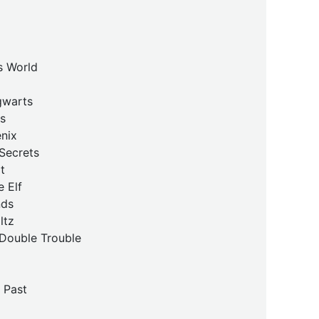
s World
gwarts
s
nix
Secrets
t
 Elf
nds
ltz
 Double Trouble
 Past