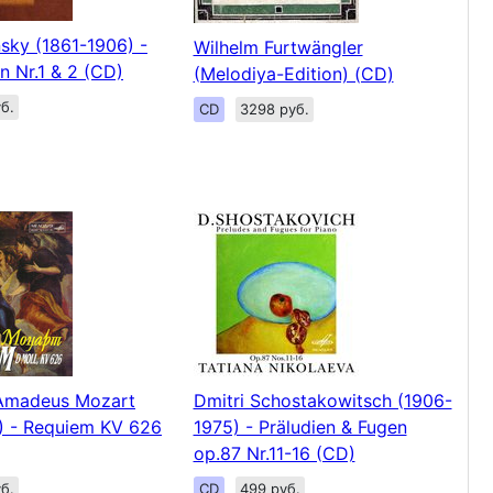
sky (1861-1906) -
Wilhelm Furtwängler
 Nr.1 & 2 (CD)
(Melodiya-Edition) (CD)
б.
CD
3298 руб.
Amadeus Mozart
Dmitri Schostakowitsch (1906-
) - Requiem KV 626
1975) - Präludien & Fugen
op.87 Nr.11-16 (CD)
б.
CD
499 руб.