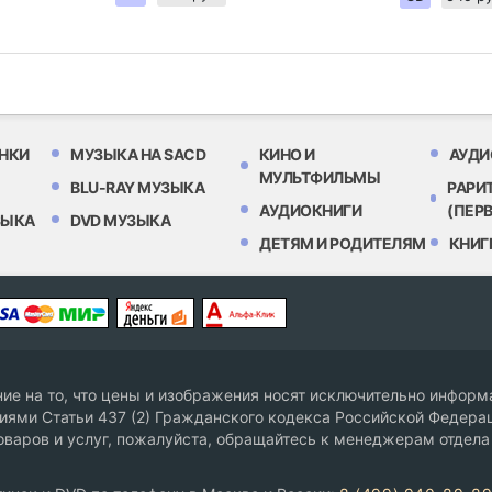
НКИ
МУЗЫКА НА SACD
КИНО И
АУДИ
МУЛЬТФИЛЬМЫ
BLU-RAY МУЗЫКА
РАРИ
АУДИОКНИГИ
(ПЕР
ЗЫКА
DVD МУЗЫКА
ДЕТЯМ И РОДИТЕЛЯМ
КНИГ
е на то, что цены и изображения носят исключительно информа
ями Статьи 437 (2) Гражданского кодекса Российской Федерац
оваров и услуг, пожалуйста, обращайтесь к менеджерам отдела