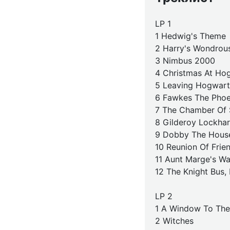
LP 1
1 Hedwig's Theme
2 Harry's Wondrou
3 Nimbus 2000
4 Christmas At Ho
5 Leaving Hogwart
6 Fawkes The Phoe
7 The Chamber Of 
8 Gilderoy Lockhar
9 Dobby The House
10 Reunion Of Frie
11 Aunt Marge's Wa
12 The Knight Bus,
LP 2
1 A Window To The
2 Witches