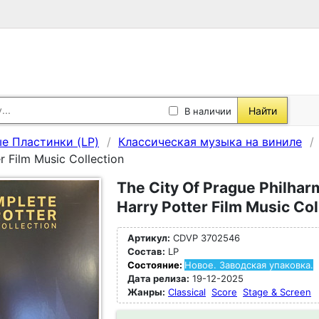
Найти
В наличии
е Пластинки (LP)
Классическая музыка на виниле
r Film Music Collection
The City Of Prague Philhar
Harry Potter Film Music Col
Артикул:
CDVP 3702546
Состав:
LP
Состояние:
Новое. Заводская упаковка.
Дата релиза:
19-12-2025
Жанры:
Classical
Score
Stage & Screen