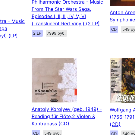
Philharmonic Orchestra - Music
From The Star Wars Saga.
Anton Aren
Episodes I, II, III, IV, V, VI
Symphonien
tra - Music
(Translucent Red Vinyl) (2 LP)
aga
CD
549 ру
2 LP
7999 руб.
yl) (LP)
Anatoly Korolyev (geb. 1949) -
Wolfgang 
Reading für Flöte,2 Violen &
(1756-1791
Kontrabass (CD)
(CD)
CD
549 руб.
CD
549 ру