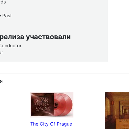
rds
 Past
 релиза участвовали
 Conductor
or
я
The City Of Prague