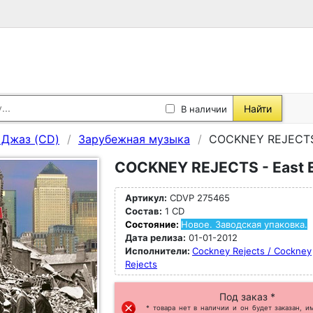
Найти
В наличии
, Джаз (CD)
Зарубежная музыка
COCKNEY REJECTS 
COCKNEY REJECTS - East 
Артикул:
CDVP 275465
Состав:
1 CD
Состояние:
Новое. Заводская упаковка.
Дата релиза:
01-01-2012
Исполнители:
Cockney Rejects / Cockney
Rejects
Под заказ *
* товара нет в наличии и он будет заказан, и