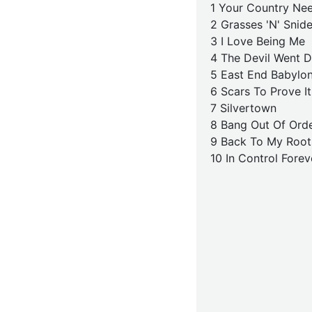
1 Your Country Ne
2 Grasses 'N' Snid
3 I Love Being Me
4 The Devil Went 
5 East End Babylo
6 Scars To Prove It
7 Silvertown
8 Bang Out Of Ord
9 Back To My Root
10 In Control Forev