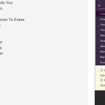
eds You
es
You
Down To Essex
Gra
n
I lo
The
Eas
Scar
er
Silv
s
Bang
er
Bac
In c
1)
оз
2)
ор