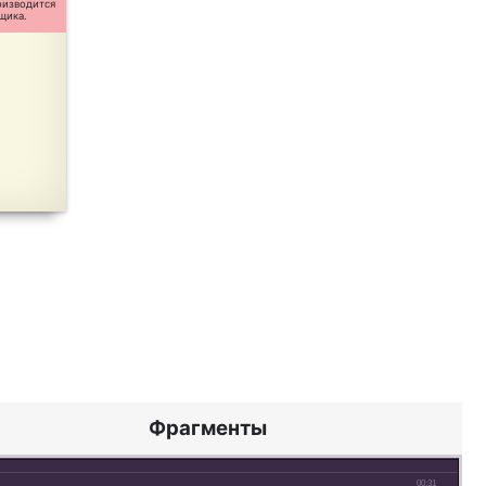
оизводится
щика.
Фрагменты
00:31