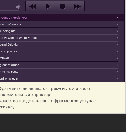
r contry needs you
×
sses 'n' snides
×
ve being me
×
 devil went down to Essex
×
t end Babylon
×
s to prove it
×
ertown
×
 out of order
×
k to my roots
×
ontrol forever
×
 Фрагменты не являются трек-листом и носят
накомительный характер
 Качество представленных фрагментов уступает
игиналу