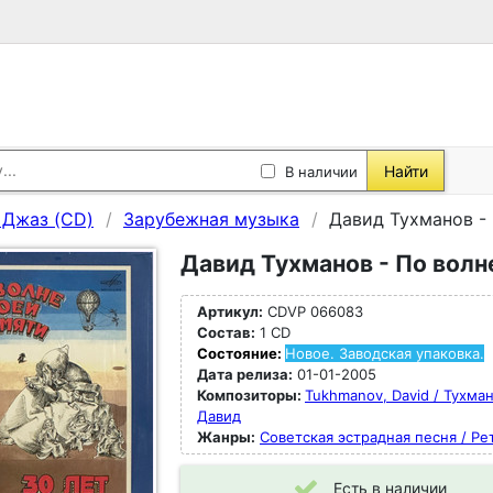
Найти
В наличии
, Джаз (CD)
Зарубежная музыка
Давид Тухманов - 
Давид Тухманов - По волн
Артикул:
CDVP 066083
Состав:
1 CD
Состояние:
Новое. Заводская упаковка.
Дата релиза:
01-01-2005
Композиторы:
Tukhmanov, David / Тухма
Давид
Жанры:
Советская эстрадная песня / Ре
Есть в наличии