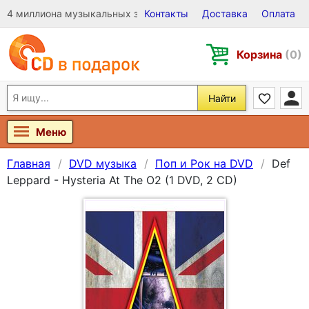
4 миллиона музыкальных записей на Виниле, CD и DVD
Контакты
Доставка
Оплата
Корзина
(0)
Найти
Меню
Главная
DVD музыка
Поп и Рок на DVD
Def
Leppard - Hysteria At The O2 (1 DVD, 2 CD)