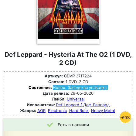
Def Leppard - Hysteria At The O2 (1 DVD,
2 CD)
Артикул:
CDVP 3717224
Состав:
1 DVD, 2 CD
Состояние:
Новое. Заводская упаковка.
Дата релиза:
29-05-2020
Лейбл:
Universal
Исполнители:
Def Leppard / Деф Леппард
Жанры:
AOR
Electronic
Hard Rock
Heavy Metal
-60%
Есть в наличии