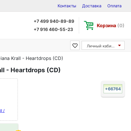
Контакты
Доставка
Оплата
+7 499 940-89-89
Корзина
(0)
+7 916 460-55-23
Личный кабинет
iana Krall - Heartdrops (CD)
ll - Heartdrops (CD)
+66764
l /