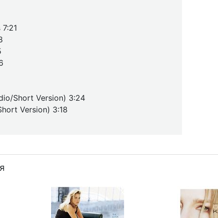
 7:21
8
5
6
dio/Short Version) 3:24
hort Version) 3:18
я