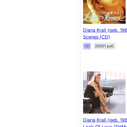
Diana Krall (geb. 19
Scenes (CD)
CD
29301 руб.
Diana Krall (geb. 19
Look Of Love (SHM