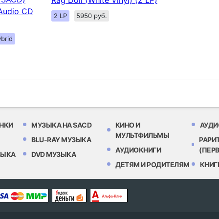
Rag Doll (White Vinyl) (2 LP)
 Audio CD
2 LP
5950 руб.
brid
НКИ
МУЗЫКА НА SACD
КИНО И
АУДИ
МУЛЬТФИЛЬМЫ
BLU-RAY МУЗЫКА
РАРИ
АУДИОКНИГИ
(ПЕР
ЗЫКА
DVD МУЗЫКА
ДЕТЯМ И РОДИТЕЛЯМ
КНИГ