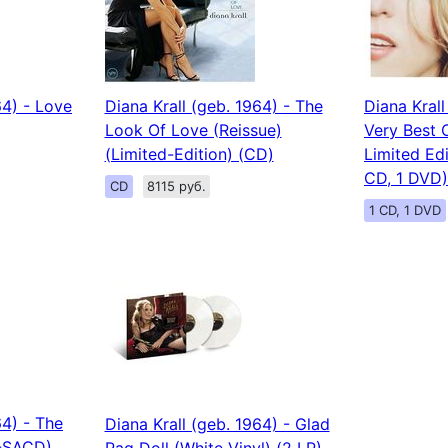
64) - Love
Diana Krall (geb. 1964) - The
Diana Krall
Look Of Love (Reissue)
Very Best O
(Limited-Edition) (CD)
Limited Ed
CD, 1 DVD)
CD
8115 руб.
1 CD, 1 DVD
64) - The
Diana Krall (geb. 1964) - Glad
-SACD)