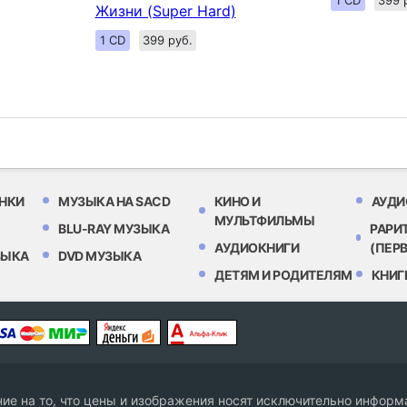
1 CD
399 
Жизни (Super Hard)
1 CD
399 руб.
НКИ
МУЗЫКА НА SACD
КИНО И
АУДИ
МУЛЬТФИЛЬМЫ
BLU-RAY МУЗЫКА
РАРИ
АУДИОКНИГИ
(ПЕР
ЗЫКА
DVD МУЗЫКА
ДЕТЯМ И РОДИТЕЛЯМ
КНИГ
е на то, что цены и изображения носят исключительно информа