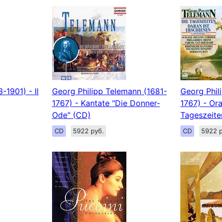
-1901) - Il
Georg Philipp Telemann (1681-
Georg Phil
1767) - Kantate "Die Donner-
1767) - Or
Ode" (CD)
Tageszeite
CD
5922 руб.
CD
5922 р