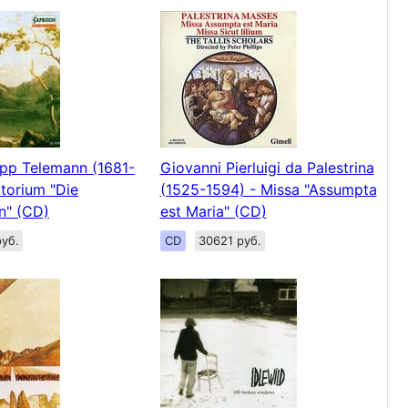
ipp Telemann (1681-
Giovanni Pierluigi da Palestrina
atorium "Die
(1525-1594) - Missa "Assumpta
n" (CD)
est Maria" (CD)
уб.
CD
30621 руб.