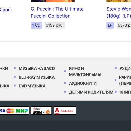
G. Puccini: The Ultimate
Stevie Won
Gianni
Puccini Collection
(180g) (LP
1 CD
3199 руб.
LP
5373 р
НКИ
МУЗЫКА НА SACD
КИНО И
АУДИ
МУЛЬТФИЛЬМЫ
BLU-RAY МУЗЫКА
РАРИ
АУДИОКНИГИ
(ПЕР
ЗЫКА
DVD МУЗЫКА
ДЕТЯМ И РОДИТЕЛЯМ
КНИГ