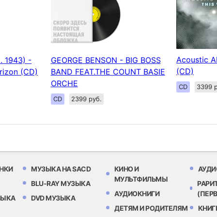
Acoustic A
 1943) -
GEORGE BENSON - BIG BOSS
(CD)
rizon (CD)
BAND FEAT.THE COUNT BASIE
ORCHE
CD
3399 р
CD
2399 руб.
НКИ
МУЗЫКА НА SACD
КИНО И
АУДИ
МУЛЬТФИЛЬМЫ
BLU-RAY МУЗЫКА
РАРИ
АУДИОКНИГИ
(ПЕР
ЗЫКА
DVD МУЗЫКА
ДЕТЯМ И РОДИТЕЛЯМ
КНИГ