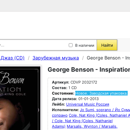
Найти
В наличии
, Джаз (CD)
Зарубежная музыка
George Benson - Ins
George Benson - Inspiration
Артикул:
CDVP 2032172
Состав:
1 CD
Состояние:
Новое. Заводская упаковка.
Дата релиза:
01-01-2013
Лейбл:
Universal Music Россия
Исполнители:
Jo Sumi, soprano / Йо Сум
сопрано
Cole, Nat King (Coles, Nathaniel
/ Cole, Nat King (Coles, Nathaniel
Adams)
Marsalis, Wynton / Marsalis,