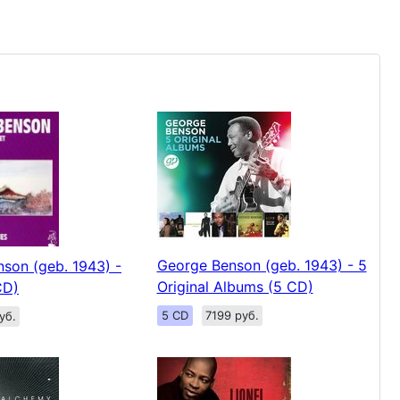
George Benson (geb. 1943) - 5
son (geb. 1943) -
Original Albums (5 CD)
CD)
5 CD
7199 руб.
уб.