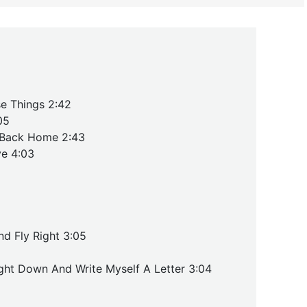
e Things 2:42
05
 Back Home 2:43
ve 4:03
nd Fly Right 3:05
ight Down And Write Myself A Letter 3:04