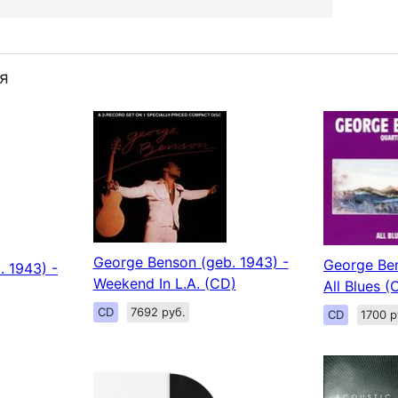
я
George Benson (geb. 1943) -
George Ben
 1943) -
Weekend In L.A. (CD)
All Blues (
CD
7692 руб.
CD
1700 р