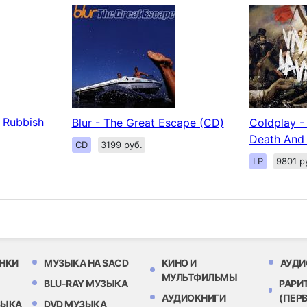
s Rubbish
Blur - The Great Escape (CD)
Coldplay -
Death And A
CD
3199 руб.
LP
9801 р
НКИ
МУЗЫКА НА SACD
КИНО И
АУДИ
МУЛЬТФИЛЬМЫ
BLU-RAY МУЗЫКА
РАРИ
АУДИОКНИГИ
(ПЕР
ЗЫКА
DVD МУЗЫКА