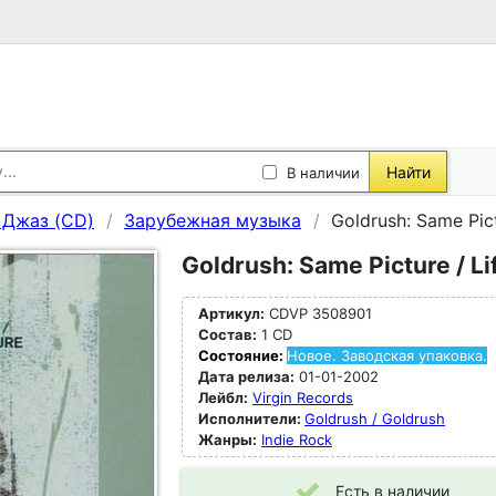
Найти
В наличии
, Джаз (CD)
Зарубежная музыка
Goldrush: Same Pict
Goldrush: Same Picture / Li
Артикул:
CDVP 3508901
Состав:
1 CD
Состояние:
Новое. Заводская упаковка.
Дата релиза:
01-01-2002
Лейбл:
Virgin Records
Исполнители:
Goldrush / Goldrush
Жанры:
Indie Rock
Есть в наличии