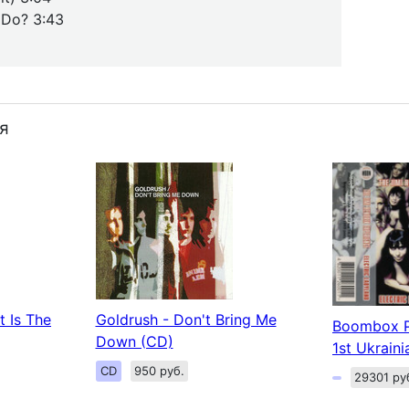
 Do? 3:43
я
t Is The
Goldrush - Don't Bring Me
Boombox Pr
Down (CD)
1st Ukrain
CD
950 руб.
29301 ру