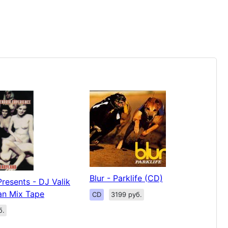
Blur - Parklife (CD)
esents - DJ Valik
ian Mix Tape
CD
3199 руб.
б.