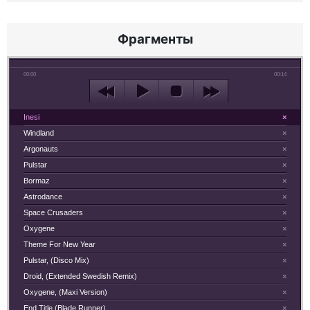
Фрагменты
00:00
00:14
Inesi
×
Windland
×
Argonauts
×
Pulstar
×
Bormaz
×
Astrodance
×
Space Crusaders
×
Oxygene
×
Theme For New Year
×
Pulstar, (Disco Mix)
×
Droid, (Extended Swedish Remix)
×
Oxygene, (Maxi Version)
×
End Title (Blade Runner)
×