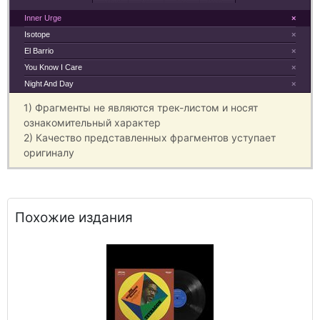
Inner Urge
×
Isotope
×
El Barrio
×
You Know I Care
×
Night And Day
×
1) Фрагменты не являются трек-листом и носят
ознакомительный характер
2) Качество представленных фрагментов уступает
оригиналу
Похожие издания