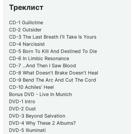
Треклист
CD-1 Guillotine
CD-2 Outsider
CD-3 The Last Breath I'll Take Is Yours
CD-4 Narcissist
CD-5 Born To Kill And Destined To Die
CD-6 In Limbic Resonance
CD-7 ...And Then I Saw Blood
CD-8 What Doesn't Brake Doesn't Heal
CD-9 Bend The Arc And Cut The Cord
CD-10 Achiles' Heel
Bonus DVD - Live In Munich
DVD-1 Intro
DVD-2 Dust
DVD-3 Beyond Salvation
DVD-4 Why These 2 Albums?
DVD-5 Illuminati