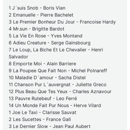
1 J´suis Snob - Boris Vian
2 Emanuelle - Pierre Bachelet
3 Le Premier Bonheur Du Jour - Francoise Hardy
4 Mr.sun - Brigitte Bardot
5 La Vie En Rose - Yves Montand
6 Adieu Creature - Serge Gainsbourg
7 Le Loup, La Biche Et Le Chevalier - Henri
Salvador
8 Emporte Moi - Alain Barriere
9 La Poupee Que Fait Non - Michel Polnareff
10 Maladie D´amour - Sacha Distel
11 Chanson Pur L´auvergnat - Juliette Greco
12 Plus Beau Que Tes Yeux - Charles Aznavour
13 Pauvre Rutebeuf - Leo Ferré
14 Un Monde Fait Pur Nous - Herve Vilard
1 Joe Le Taxi - Clarisse Sauvat
2 Les Sucettes - France Gall
3 Le Dernier Slow - Jean Paul Aubert