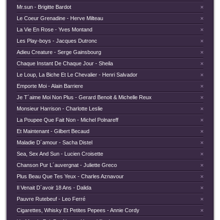
Mr.sun - Brigitte Bardot
×
Le Coeur Grenadine - Herve Milteau
×
La Vie En Rose - Yves Montand
×
Les Play-boys - Jacques Dutronc
×
Adieu Creature - Serge Gainsbourg
×
Chaque Instant De Chaque Jour - Sheila
×
Le Loup, La Biche Et Le Chevalier - Henri Salvador
×
Emporte Moi - Alain Barriere
×
Je T´aime Moi Non Plus - Gerard Benoit & Michelle Reux
×
Monsieur Harrison - Charlotte Leslie
×
La Poupee Que Fait Non - Michel Polnareff
×
Et Maintenant - Gilbert Becaud
×
Maladie D´amour - Sacha Distel
×
Sea, Sex And Sun - Lucien Croisette
×
Chanson Pur L´auvergnat - Juliette Greco
×
Plus Beau Que Tes Yeux - Charles Aznavour
×
Il Venait D´avoir 18 Ans - Dalida
×
Pauvre Rutebeuf - Leo Ferré
×
Cigarettes, Whisky Et Petites Pepees - Annie Cordy
×