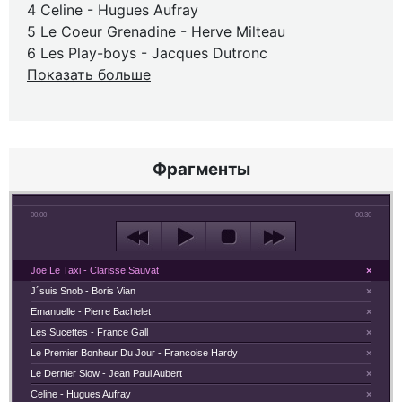
4 Celine - Hugues Aufray
5 Le Coeur Grenadine - Herve Milteau
6 Les Play-boys - Jacques Dutronc
Показать больше
Фрагменты
00:00
00:30
Joe Le Taxi - Clarisse Sauvat
×
J´suis Snob - Boris Vian
×
Emanuelle - Pierre Bachelet
×
Les Sucettes - France Gall
×
Le Premier Bonheur Du Jour - Francoise Hardy
×
Le Dernier Slow - Jean Paul Aubert
×
Celine - Hugues Aufray
×