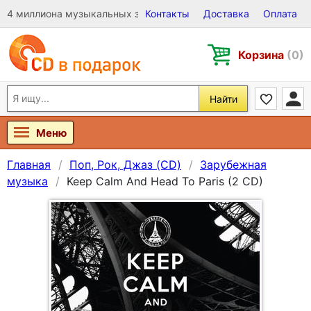
4 миллиона музыкальных записей на Виниле, CD и DVD
Контакты
Доставка
Оплата
Корзина
(0)
Найти
Меню
Главная
Поп, Рок, Джаз (CD)
Зарубежная
музыка
Keep Calm And Head To Paris (2 CD)