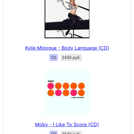
Kylie Minogue - Body Language (CD)
CD
2430 руб.
Moby - I Like To Score (CD)
CD
2649 руб.