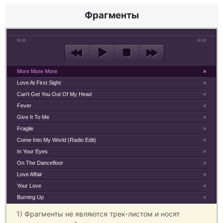
Фрагменты
00:00
00:30
More More More
×
Love At First Sight
×
Can't Get You Out Of My Head
×
Fever
×
Give It To Me
×
Fragile
×
Come Into My World (Radio Edit)
×
In Your Eyes
×
On The Dancefloor
×
Love Affair
×
Your Love
×
Burning Up
×
1) Фрагменты не являются трек-листом и носят