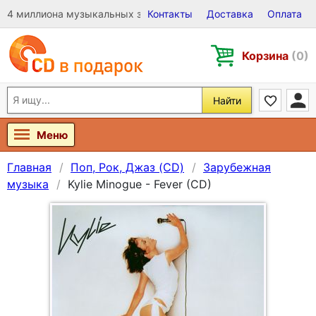
4 миллиона музыкальных записей на Виниле, CD и DVD
Контакты
Доставка
Оплата
Корзина
(0)
Найти
Меню
Главная
Поп, Рок, Джаз (CD)
Зарубежная
музыка
Kylie Minogue - Fever (CD)