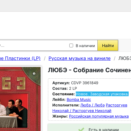
Найти
В наличии
е Пластинки (LP)
Русская музыка на виниле
ЛЮБЭ
ЛЮБЭ - Собрание Сочинени
Артикул:
CDVP 3961849
Состав:
2 LP
Состояние:
Новое. Заводская упаковка.
Лейбл:
Bomba Music
Исполнители:
Любэ / Любэ
Расторгуев
Николай / Расторгуев Николай
Жанры:
Российская популярная музыка
Есть в наличии