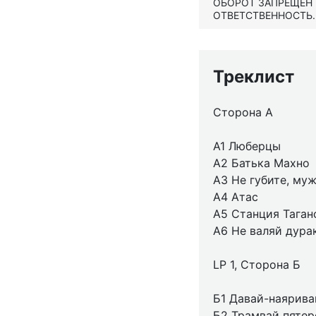
ОБОРОТ ЗАПРЕЩЕН
ОТВЕТСТВЕННОСТЬ.
Треклист
Сторона А
A1 Люберцы
A2 Батька Махно
A3 Не губите, му
A4 Атас
A5 Станция Таган
A6 Не валяй дура
LP 1, Сторона Б
Б1 Давай-наярива
Б2 Трамвай пятер