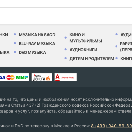
НКИ
МУЗЫКА НА SACD
КИНО И
АУДИ
МУЛЬТФИЛЬМЫ
BLU-RAY МУЗЫКА
РАРИ
АУДИОКНИГИ
(ПЕР
ЗЫКА
DVD МУЗЫКА
ДЕТЯМ И РОДИТЕЛЯМ
КНИГ
е на то, что цены и изображения носят исключительно информа
ями Статьи 437 (2) Гражданского кодекса Российской Федерац
оваров и услуг, пожалуйста, обращайтесь к менеджерам отдела
инок и DVD по телефону в Москве и России:
8 (499) 940-89-8