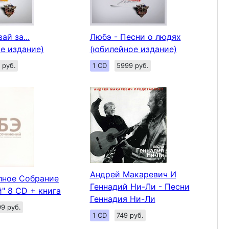
ай за...
Любэ - Песни о людях
е издание)
(юбилейное издание)
 руб.
1 CD
5999 руб.
Андрей Макаревич И
лное Собрание
Геннадий Ни-Ли - Песни
" 8 CD + книга
Геннадия Ни-Ли
9 руб.
1 CD
749 руб.