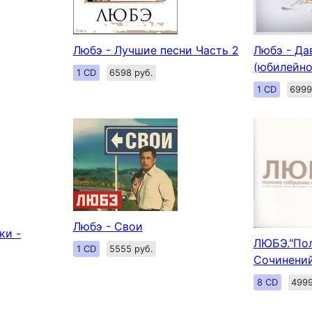
Любэ - Лучшие песни Часть 2
Любэ - Дав
(юбилейно
1 CD
6598 руб.
1 CD
6999
Любэ - Свои
ки -
ЛЮБЭ."По
1 CD
5555 руб.
Сочинений
8 CD
4999