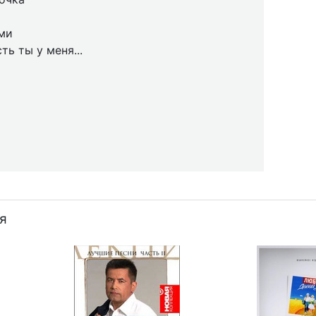
ми
ть ты у меня...
я