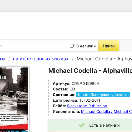
Найти
В наличии
ги
на иностранных языках
Michael Codella - Alphav
Michael Codella - Alphavill
Артикул:
CDVP 2199864
Состав:
CD
Состояние:
Новое. Заводская упаковка.
Дата релиза:
15-02-2011
Лейбл:
Blackstone Publishing
Исполнители:
Michael Codella / Michael C
Есть в наличии