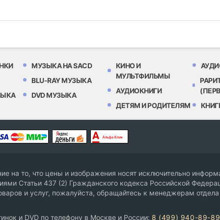
НКИ
МУЗЫКА НА SACD
КИНО И
АУДИ
МУЛЬТФИЛЬМЫ
BLU-RAY МУЗЫКА
РАРИ
АУДИОКНИГИ
(ПЕР
ЗЫКА
DVD МУЗЫКА
ДЕТЯМ И РОДИТЕЛЯМ
КНИГ
е на то, что цены и изображения носят исключительно информа
ями Статьи 437 (2) Гражданского кодекса Российской Федерац
оваров и услуг, пожалуйста, обращайтесь к менеджерам отдела
инок и DVD по телефону в Москве и России:
8 (499) 940-89-8