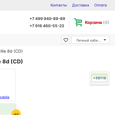
Контакты
Доставка
Оплата
+7 499 940-89-89
Корзина
(0)
+7 916 460-55-23
Личный кабинет
ille 8d (CD)
e 8d (CD)
+59119
odella
-8%