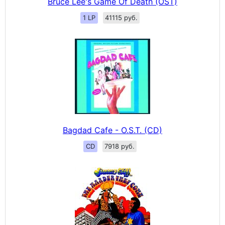
Bruce Lee's Game Of Death (OST)
1 LP
41115 руб.
Bagdad Cafe - O.S.T. (CD)
CD
7918 руб.