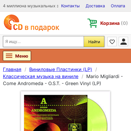
4 миллиона музыкальных записей на Виниле, CD и DVD
Контакты
Доставка
Оплата
Корзина
(0)
Найти
Меню
Главная
Виниловые Пластинки (LP)
Классическая музыка на виниле
Mario Migliardi -
Come Andromeda - O.S.T. - Green Vinyl (LP)