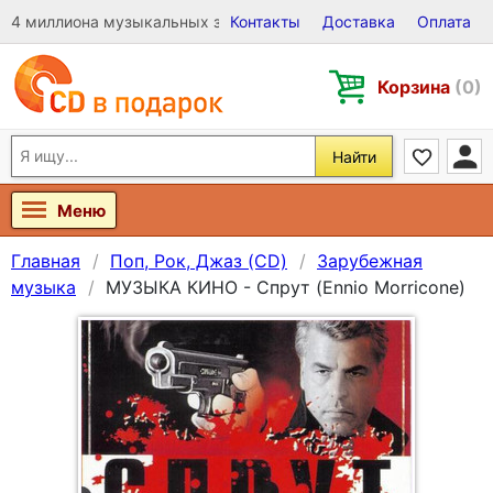
4 миллиона музыкальных записей на Виниле, CD и DVD
Контакты
Доставка
Оплата
Корзина
(0)
Найти
Меню
Главная
Поп, Рок, Джаз (CD)
Зарубежная
музыка
МУЗЫКА КИНО - Спрут (Ennio Morricone)