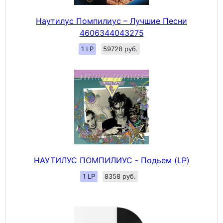
Наутилус Помпилиус – Лучшие Песни
4606344043275
1 LP
59728 руб.
НАУТИЛУС ПОМПИЛИУС - Подьем (LP)
1 LP
8358 руб.