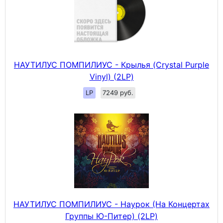
НАУТИЛУС ПОМПИЛИУС - Крылья (Crystal Purple
Vinyl) (2LP)
LP
7249 руб.
НАУТИЛУС ПОМПИЛИУС - Наурок (На Концертах
Группы Ю-Питер) (2LP)