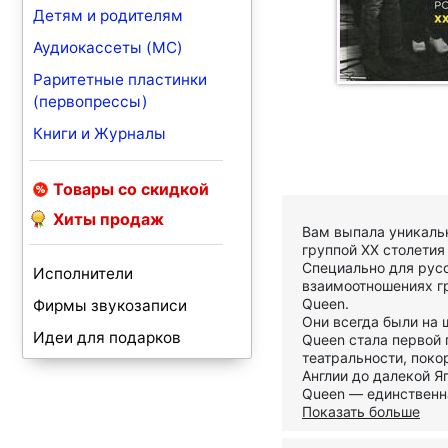
Детям и родителям
Аудиокассеты (MC)
Раритетные пластинки
(первопрессы)
Книги и Журналы
Товары со скидкой
Хиты продаж
Вам выпала уникаль
группой XX столетия
Специально для русс
Исполнители
взаимоотношениях г
Queen.
Фирмы звукозаписи
Они всегда были на 
Идеи для подарков
Queen стала первой 
театральности, поко
Англии до далекой Я
Queen — единственна
Показать больше