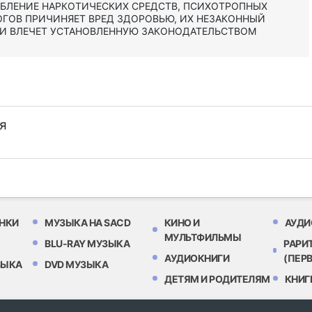
ЕБЛЕНИЕ НАРКОТИЧЕСКИХ СРЕДСТВ, ПСИХОТРОПНЫХ
ОГОВ ПРИЧИНЯЕТ ВРЕД ЗДОРОВЬЮ, ИХ НЕЗАКОННЫЙ
 И ВЛЕЧЕТ УСТАНОВЛЕННУЮ ЗАКОНОДАТЕЛЬСТВОМ
я
НКИ
МУЗЫКА НА SACD
КИНО И
АУДИ
МУЛЬТФИЛЬМЫ
BLU-RAY МУЗЫКА
РАРИ
АУДИОКНИГИ
(ПЕР
ЗЫКА
DVD МУЗЫКА
ДЕТЯМ И РОДИТЕЛЯМ
КНИГ