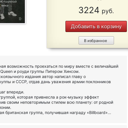
3224
руб.
Добавить в корзину
В избранное
ная возможность проехаться по миру вместе с величайшей
 Queen и роуди группы Питером Хинсом.
коязычного издания автор написал главу о
руппы и CCCР, отдав дань уважения армии поклонников
шаг впереди.
группой, которая привнесла а рок-музыку эффект
рив своим неповторимым стилем всю планету: от родной
понии.
я британская группа, получившая награду «Billboard»...