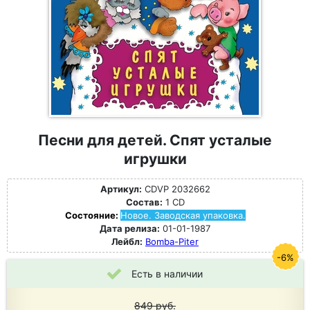
Песни для детей. Спят усталые
игрушки
Артикул:
CDVP 2032662
Состав:
1 CD
Состояние:
Новое. Заводская упаковка.
Дата релиза:
01-01-1987
Лейбл:
Bomba-Piter
-6%
Есть в наличии
849
руб.