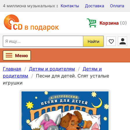
4 миллиона музыкальных записей на Виниле, CD и DVD
Контакты
Доставка
Оплата
Корзина
(0)
Найти
Меню
Главная
Детям и родителям
Детям и
родителям
Песни для детей. Спят усталые
игрушки