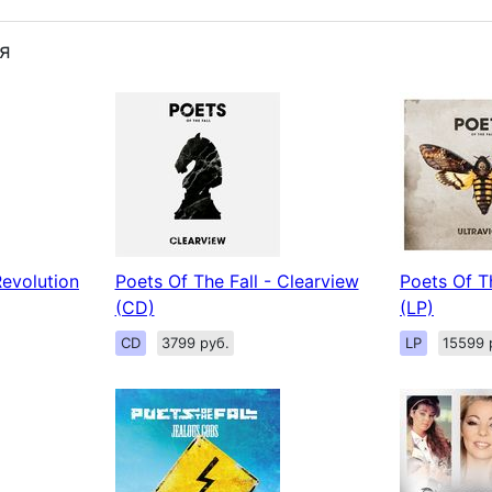
я
Revolution
Poets Of The Fall - Clearview
Poets Of Th
(CD)
(LP)
CD
3799 руб.
LP
15599 