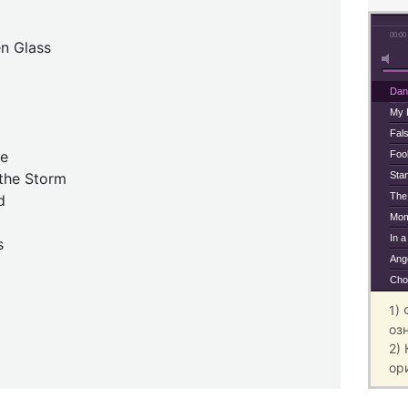
00:00
n Glass
Dan
My 
Fal
pe
Fool
the Storm
Stan
The
d
Mom
In a
s
Ang
Cho
1)
оз
2)
ор