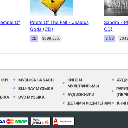
 Temple Of
Poets Of The Fall - Jealous
Sandra - P
Gods (CD)
CD)
CD
3099 руб.
3 CD
2049
НКИ
МУЗЫКА НА SACD
КИНО И
АУДИ
МУЛЬТФИЛЬМЫ
BLU-RAY МУЗЫКА
РАРИ
АУДИОКНИГИ
(ПЕР
ЗЫКА
DVD МУЗЫКА
ДЕТЯМ И РОДИТЕЛЯМ
КНИГ