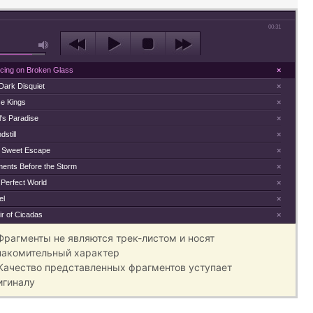
00:31
cing on Broken Glass
×
Dark Disquiet
×
se Kings
×
's Paradise
×
dstill
×
 Sweet Escape
×
ents Before the Storm
×
 Perfect World
×
el
×
ir of Cicadas
×
 Фрагменты не являются трек-листом и носят
накомительный характер
 Качество представленных фрагментов уступает
игиналу