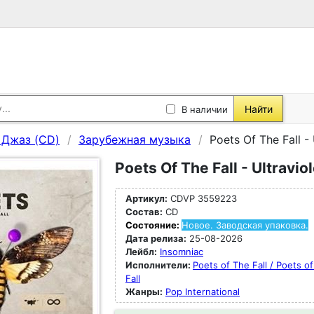
Найти
В наличии
, Джаз (CD)
Зарубежная музыка
Poets Of The Fall - 
Poets Of The Fall - Ultravio
Артикул:
CDVP 3559223
Состав:
CD
Состояние:
Новое. Заводская упаковка.
Дата релиза:
25-08-2026
Лейбл:
Insomniac
Исполнители:
Poets of The Fall / Poets o
Fall
Жанры:
Pop International