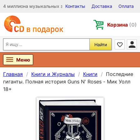
4 миллиона музыкальных записей на Виниле, CD и DVD
Контакты
Доставка
Оплата
Корзина
(0)
Найти
Меню
Главная
Книги и Журналы
Книги
Последние
гиганты. Полная история Guns N' Roses - Мик Уолл
18+