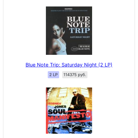
Blue Note Trip: Saturday Night (2 LP)
2 LP
114375 руб.