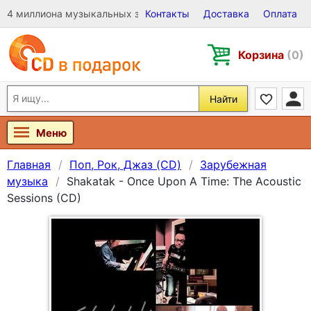
4 миллиона музыкальных записей на Виниле, CD и DVD
Контакты
Доставка
Оплата
Корзина
(0)
Найти
Меню
Главная
Поп, Рок, Джаз (CD)
Зарубежная
музыка
Shakatak - Once Upon A Time: The Acoustic
Sessions (CD)