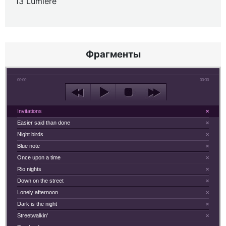
13 Lumiere
Фрагменты
00:00
00:30
Invitations
×
Easier said than done
×
Night birds
×
Blue note
×
Once upon a time
×
Rio nights
×
Down on the street
×
Lonely afternoon
×
Dark is the night
×
Streetwalkin'
×