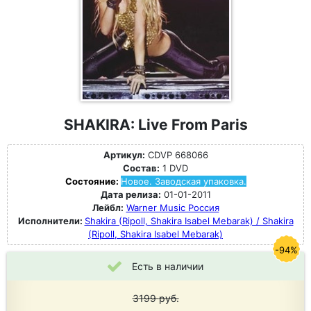
SHAKIRA: Live From Paris
Артикул:
CDVP 668066
Состав:
1 DVD
Состояние:
Новое. Заводская упаковка.
Дата релиза:
01-01-2011
Лейбл:
Warner Music Россия
Исполнители:
Shakira (Ripoll, Shakira Isabel Mebarak) / Shakira
(Ripoll, Shakira Isabel Mebarak)
-94%
Есть в наличии
3199
руб.