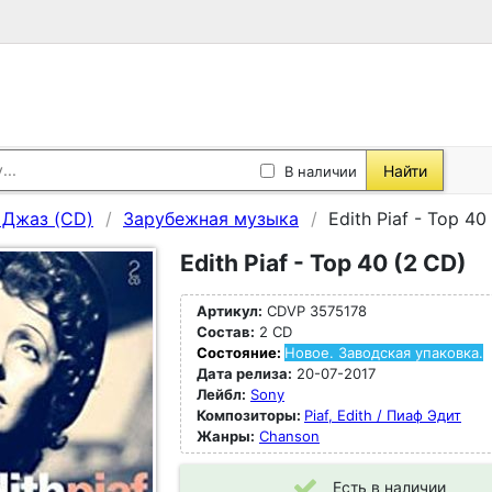
Найти
В наличии
, Джаз (CD)
Зарубежная музыка
Edith Piaf - Top 40
Edith Piaf - Top 40 (2 CD)
Артикул:
CDVP 3575178
Состав:
2 CD
Состояние:
Новое. Заводская упаковка.
Дата релиза:
20-07-2017
Лейбл:
Sony
Композиторы:
Piaf, Edith / Пиаф Эдит
Жанры:
Chanson
Есть в наличии