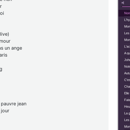
r
oi
Non,
L'h
Mon
live)
Les 
amour
Mon
L'ac
as un ange
A qu
aris
Joh
Not
g
Aut
C'e
Cha
Elle 
Fais
 pauvre jean
Heu
 jour
La 
Les
Mon