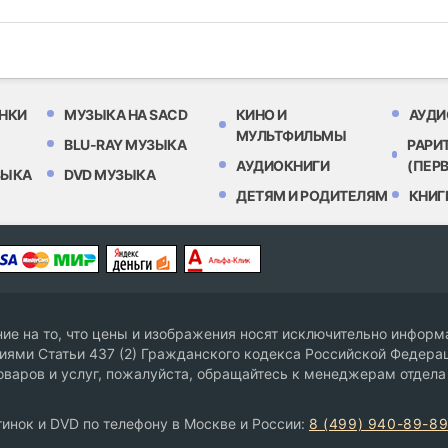
НКИ
МУЗЫКА НА SACD
КИНО И
АУДИ
МУЛЬТФИЛЬМЫ
BLU-RAY МУЗЫКА
РАРИ
АУДИОКНИГИ
(ПЕР
ЗЫКА
DVD МУЗЫКА
ДЕТЯМ И РОДИТЕЛЯМ
КНИГ
е на то, что цены и изображения носят исключительно информа
ями Статьи 437 (2) Гражданского кодекса Российской Федерац
оваров и услуг, пожалуйста, обращайтесь к менеджерам отдела
инок и DVD по телефону в Москве и России:
8 (499) 940-89-8