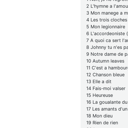
2 L'hymne a l'amou
3 Mon manege a m
4 Les trois cloches
5 Mon legionnaire
6 L'accordeoniste (
7 A quoi ca sert l'
8 Johnny tu n'es p
9 Notre dame de p
10 Autumn leaves
11 C'est a hambour
12 Chanson bleue
13 Elle a dit
14 Fais-moi valser
15 Heureuse
16 La goualante du
17 Les amants d'un
18 Mon dieu
19 Rien de rien