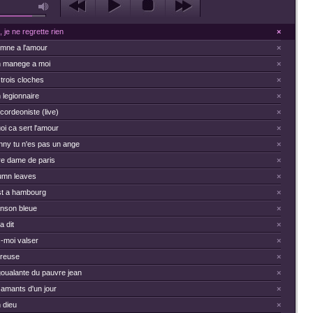
 je ne regrette rien
×
ymne a l'amour
×
 manege a moi
×
trois cloches
×
 legionnaire
×
cordeoniste (live)
×
oi ca sert l'amour
×
nny tu n'es pas un ange
×
re dame de paris
×
umn leaves
×
st a hambourg
×
nson bleue
×
a dit
×
-moi valser
×
reuse
×
goualante du pauvre jean
×
 amants d'un jour
×
 dieu
×