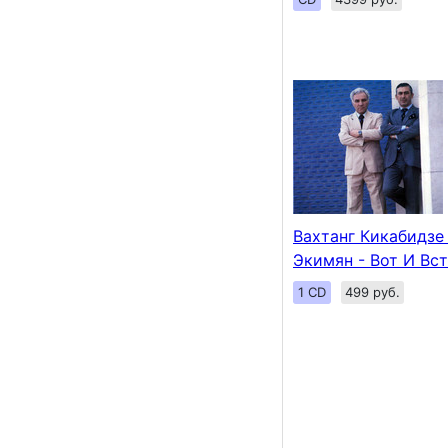
Вахтанг Кикабидзе 
Экимян - Вот И Вс
1 CD
499 руб.