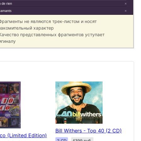
 de rien
×
 amants
×
 Фрагменты не являются трек-листом и носят
накомительный характер
 Качество представленных фрагментов уступает
игиналу
Bill Withers - Top 40 (2 CD)
co (Limited Edition)
2 CD
4399 руб.