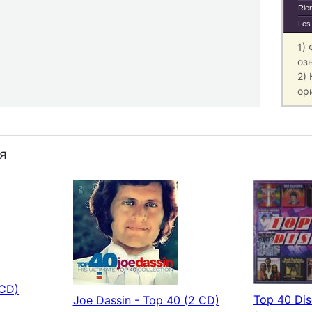
Rien
Les
1)
оз
2)
ор
я
(CD)
Top 40 Dis
Joe Dassin - Top 40 (2 CD)