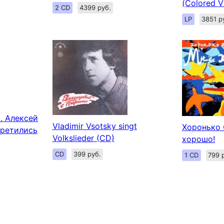
(Colored Vi
2 CD
4399 руб.
LP
3851 р
. Алексей
Vladimir Vsotsky singt
Хоронько 
третились
Volkslieder (CD)
хорошо!
CD
399 руб.
1 CD
799 