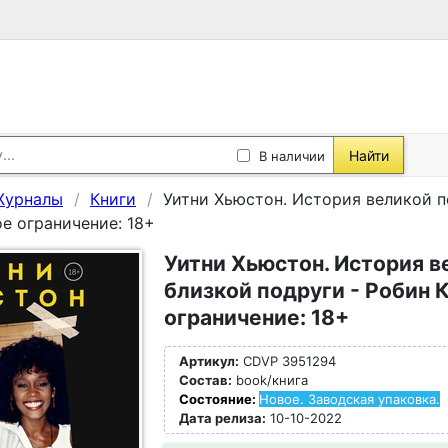
Найти
В наличии
Журналы
Книги
Уитни Хьюстон. История великой п
е ограничение: 18+
Уитни Хьюстон. История в
близкой подруги - Робин
ограничение: 18+
Артикул:
CDVP 3951294
Состав:
book/книга
Состояние:
Новое. Заводская упаковка.
Дата релиза:
10-10-2022