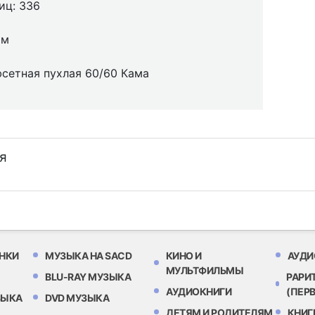
иц: 336
мм
фсетная пухлая 60/60 Кама
я
НКИ
МУЗЫКА НА SACD
КИНО И
АУДИ
МУЛЬТФИЛЬМЫ
BLU-RAY МУЗЫКА
РАРИ
АУДИОКНИГИ
(ПЕР
ЗЫКА
DVD МУЗЫКА
ДЕТЯМ И РОДИТЕЛЯМ
КНИГ