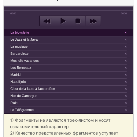
00:00
00:30
La bicyclette
×
Le Jazz et la Java
×
La musique
×
Barcarolette
×
Mes jolie vacances
×
Les Berceaux
×
Madrid
×
Napoli jolie
×
C'est de la faute à l'accordéon
×
Nuit de Camargue
×
Pluie
×
Le Télégramme
×
1) Фрагменты не являются трек-листом и носят
ознакомительный характер
2) Качество представленных фрагментов уступает