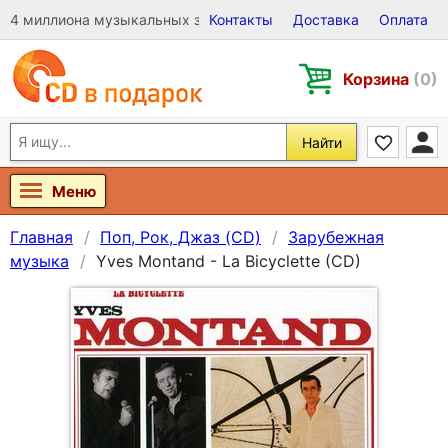
4 миллиона музыкальных записей на Виниле, CD и DVD
Контакты
Доставка
Оплата
Корзина
(0)
Найти
Меню
Главная
Поп, Рок, Джаз (CD)
Зарубежная
музыка
Yves Montand - La Bicyclette (CD)