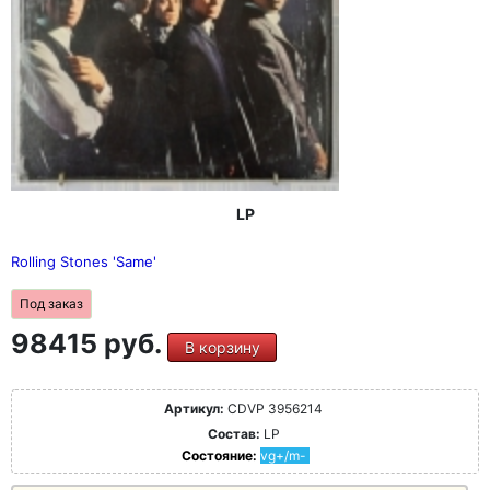
LP
Rolling Stones 'Same'
Под заказ
98415 руб.
В корзину
Артикул:
CDVP 3956214
Состав:
LP
Состояние:
vg+/m-