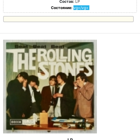
Состав:
LP
Состояние:
vg+/vg+
LP