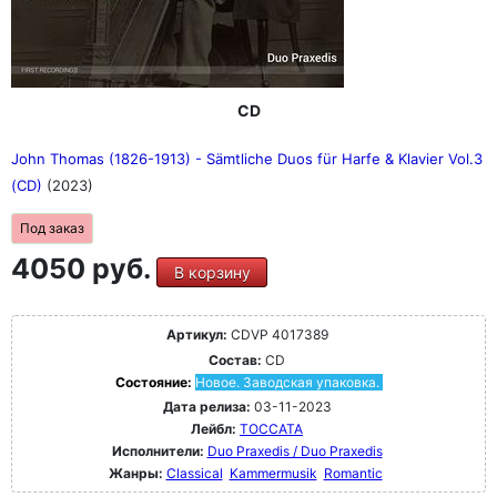
CD
John Thomas (1826-1913) - Sämtliche Duos für Harfe & Klavier Vol.3
(CD)
(2023)
Под заказ
4050 руб.
В корзину
Артикул:
CDVP 4017389
Состав:
CD
Состояние:
Новое. Заводская упаковка.
Дата релиза:
03-11-2023
Лейбл:
TOCCATA
Исполнители:
Duo Praxedis / Duo Praxedis
Жанры:
Classical
Kammermusik
Romantic