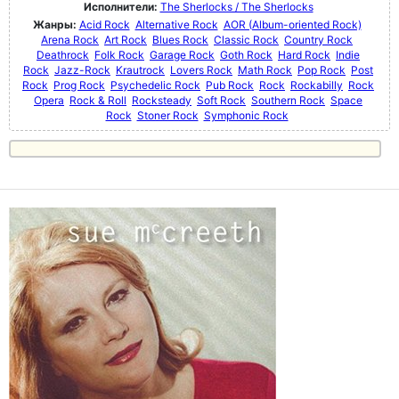
Исполнители:
The Sherlocks / The Sherlocks
Жанры:
Acid Rock
Alternative Rock
AOR (Album-oriented Rock)
Arena Rock
Art Rock
Blues Rock
Classic Rock
Country Rock
Deathrock
Folk Rock
Garage Rock
Goth Rock
Hard Rock
Indie
Rock
Jazz-Rock
Krautrock
Lovers Rock
Math Rock
Pop Rock
Post
Rock
Prog Rock
Psychedelic Rock
Pub Rock
Rock
Rockabilly
Rock
Opera
Rock & Roll
Rocksteady
Soft Rock
Southern Rock
Space
Rock
Stoner Rock
Symphonic Rock