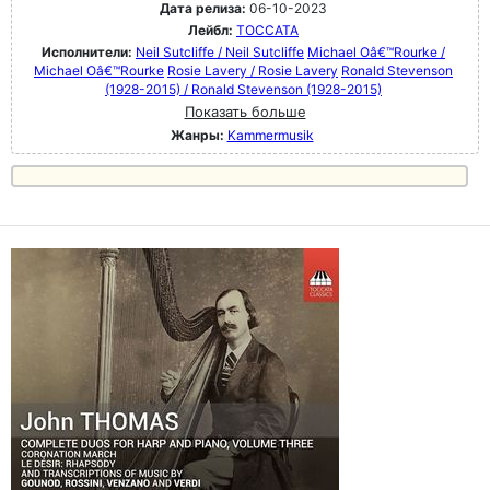
Дата релиза:
06-10-2023
Лейбл:
TOCCATA
Исполнители:
Neil Sutcliffe / Neil Sutcliffe
Michael Oâ€™Rourke /
Michael Oâ€™Rourke
Rosie Lavery / Rosie Lavery
Ronald Stevenson
(1928-2015) / Ronald Stevenson (1928-2015)
Показать больше
Жанры:
Kammermusik