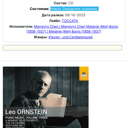
Состав:
CD
Состояние:
Новое. Заводская упаковка.
Дата релиза:
06-10-2023
Лейбл:
TOCCATA
Исполнители:
Mengyiyi Chen / Mengyiyi Chen
Melanie (Mel) Bonis
(1858-1937) / Melanie (Mel) Bonis (1858-1937)
Жанры:
Klavier- und Cembalomusik