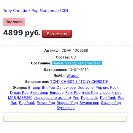
Tony Christie - Pop Nonsense (CD)
Под заказ
4899 руб.
В корзину
Артикул:
CDVP 4006588
Состав:
CD
Состояние:
Новое. Заводская упаковка.
Дата релиза:
13-09-2019
Лейбл:
Wrasse
Исполнители:
TONY CHRISTIE / TONY CHRISTIE
Жанры:
Britpop
Brit Pop
Dance-pop
Deutscher Pop und Rock
Dream Pop
Elektropop
Europop
Folk-Pop
Indie Pop
J-pop
K-pop
MPB (M&#250;sica popular brasileira)
Pop
Pop music
Pop Punk
Pop
Rap
Pop Rock
Power Pop
Reggae-Pop
Swamp pop
Swamp Pop
Synth-pop