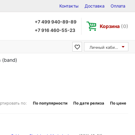
Контакты
Доставка
Оплата
+7 499 940-89-89
Корзина
(0)
+7 916 460-55-23
Личный кабинет
 (band)
ртировать по:
По популярности
По дате релиза
По цене