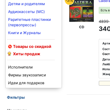
-31%
Caldera
Детям и родителям
Есть 
Аудиокассеты (MC)
Раритетные пластинки
4899
(первопрессы)
CD
340
Книги и Журналы
Арти
Товары со скидкой
Сост
Хиты продаж
Сост
Дата
Лейб
Исполнители
Испо
Жан
Фирмы звукозаписи
Идеи для подарков
Фильтры