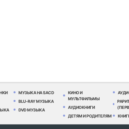
НКИ
МУЗЫКА НА SACD
КИНО И
АУДИ
МУЛЬТФИЛЬМЫ
BLU-RAY МУЗЫКА
РАРИ
АУДИОКНИГИ
(ПЕР
ЗЫКА
DVD МУЗЫКА
ДЕТЯМ И РОДИТЕЛЯМ
КНИГ