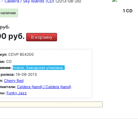
 - Caldera / Sky Islands (CD)
(2013-08-26)
1 CD
в наличии
руб.
0 руб.
В корзину
кул:
CDVP 804200
ав:
CD
ояние:
Новое. Заводская упаковка.
 релиза:
19-08-2013
л:
Cherry Red
лнители:
Caldera (band) / Caldera (band)
ры:
Funky Jazz