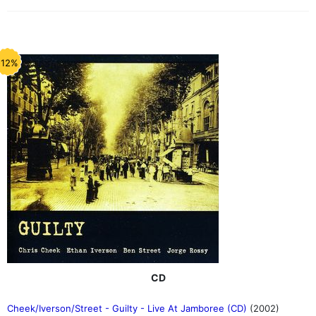
-12%
CD
Cheek/Iverson/Street - Guilty - Live At Jamboree (CD)
(2002)