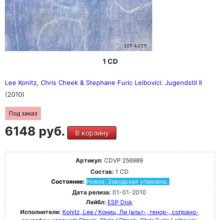
1 CD
Lee Konitz, Chris Cheek & Stephane Furic Leibovici: Jugendstil II
(2010)
Под заказ
6148 руб.
В корзину
Артикул:
CDVP 256989
Состав:
1 CD
Состояние:
Новое. Заводская упаковка.
Дата релиза:
01-01-2010
Лейбл:
ESP Disk
Исполнители:
Konitz, Lee / Кониц, Ли (альт-, тенор-, сопрано-