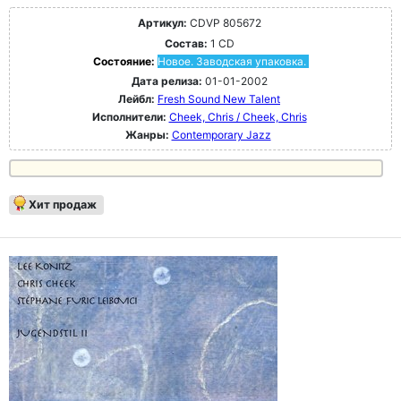
Артикул:
CDVP 805672
Состав:
1 CD
Состояние:
Новое. Заводская упаковка.
Дата релиза:
01-01-2002
Лейбл:
Fresh Sound New Talent
Исполнители:
Cheek, Chris / Cheek, Chris
Жанры:
Contemporary Jazz
Хит продаж