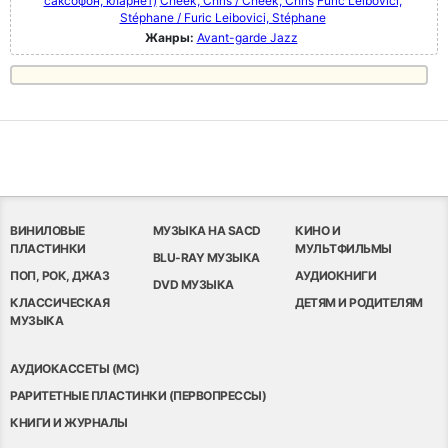
саксофон, кларнет)
Cheek, Chris / Cheek, Chris
Furic Leibovici,
Stéphane / Furic Leibovici, Stéphane
Жанры:
Avant-garde Jazz
ВИНИЛОВЫЕ
МУЗЫКА НА SACD
КИНО И
ПЛАСТИНКИ
МУЛЬТФИЛЬМЫ
BLU-RAY МУЗЫКА
ПОП, РОК, ДЖАЗ
АУДИОКНИГИ
DVD МУЗЫКА
КЛАССИЧЕСКАЯ
ДЕТЯМ И РОДИТЕЛЯМ
МУЗЫКА
АУДИОКАССЕТЫ (MC)
РАРИТЕТНЫЕ ПЛАСТИНКИ (ПЕРВОПРЕССЫ)
КНИГИ И ЖУРНАЛЫ