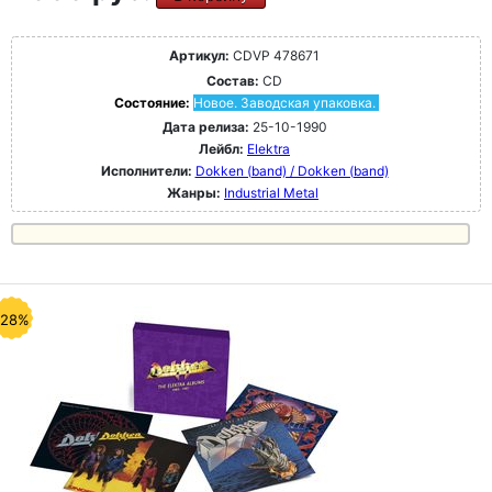
Артикул:
CDVP 478671
Состав:
CD
Состояние:
Новое. Заводская упаковка.
Дата релиза:
25-10-1990
Лейбл:
Elektra
Исполнители:
Dokken (band) / Dokken (band)
Жанры:
Industrial Metal
-28%