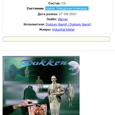
Состав:
CD
Состояние:
Новое. Заводская упаковка.
Дата релиза:
27-09-2001
Лейбл:
Warner
Исполнители:
Dokken (band) / Dokken (band)
Жанры:
Industrial Metal