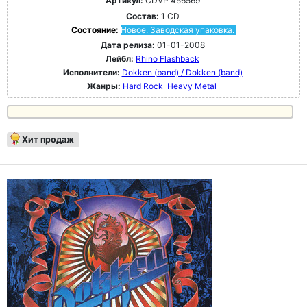
Артикул:
CDVP 456569
Состав:
1 CD
Состояние:
Новое. Заводская упаковка.
Дата релиза:
01-01-2008
Лейбл:
Rhino Flashback
Исполнители:
Dokken (band) / Dokken (band)
Жанры:
Hard Rock
Heavy Metal
Хит продаж