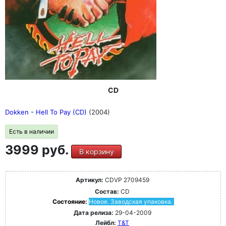
CD
Dokken - Hell To Pay (CD)
(2004)
Есть в наличии
3999 руб.
В корзину
Артикул:
CDVP 2709459
Состав:
CD
Состояние:
Новое. Заводская упаковка.
Дата релиза:
29-04-2009
Лейбл:
T&T